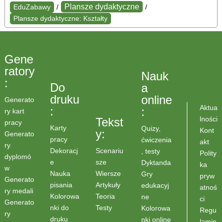
Plansze dydaktyczne
EduZabawy
/
/
Plansze dydaktyczne: Kształty
Gene
ratory
Nauk
:
Do
a
druku
online
Generato
Aktua
:
:
ry kart
lności
Tekst
pracy
Karty
Quizy,
Kont
y:
Generato
pracy
ćwiczenia
akt
ry
Scenariu
Dekoracj
, testy
Polity
dyplomó
sze
e
Dyktanda
ka
w
Wiersze
Nauka
Gry
pryw
Generato
Artykuły
pisania
edukacyj
atnoś
ry medali
Teoria
Kolorowa
ne
ci
Generato
Testy
nki do
Kolorowa
Regu
ry
druku
nki online
lamin