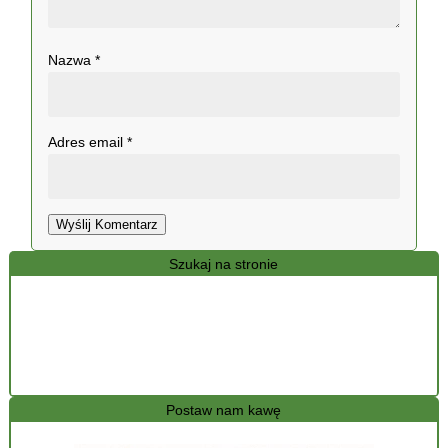
Nazwa
*
Adres email
*
Wyślij Komentarz
Szukaj na stronie
Postaw nam kawę