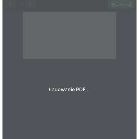
Drukuj
1
/
1
Ładowanie PDF...