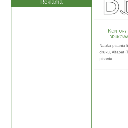
Reklama
Kontury 
drukowa
Nauka pisania li
druku
,
Alfabet 
pisania