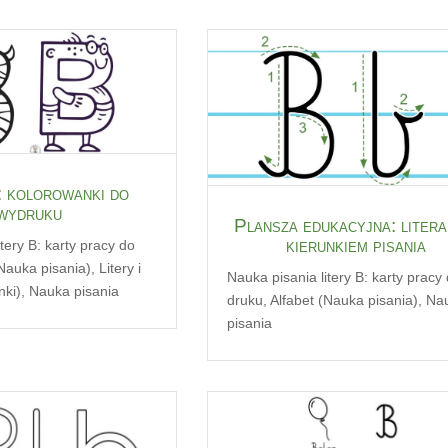
: kolorowanki do
wydruku
Plansza edukacyjna: litera
kierunkiem pisania
tery B: karty pracy do
(Nauka pisania)
,
Litery i
Nauka pisania litery B: karty pracy
nki)
,
Nauka pisania
druku
,
Alfabet (Nauka pisania)
,
Na
pisania