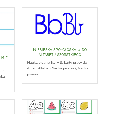
Niebieska spółgłoska B do
alfabetu szorstkiego
 B z
Nauka pisania litery B: karty pracy do
druku
,
Alfabet (Nauka pisania)
,
Nauka
 do
pisania
uka