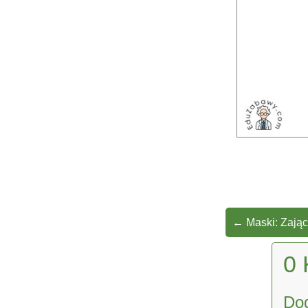
←
Maski: Zając
0 
Do