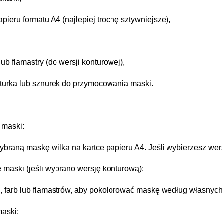
papieru formatu A4 (najlepiej trochę sztywniejsze),
 lub flamastry (do wersji konturowej),
turka lub sznurek do przymocowania maski.
 maski:
ybraną maskę wilka na kartce papieru A4. Jeśli wybierzesz wer
 maski (jeśli wybrano wersję konturową):
k, farb lub flamastrów, aby pokolorować maskę według własnych 
maski: