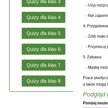
Quizy dla klas 3
- Użyj nożyc
- Nie zapomn
Quizy dla klas 4
4. Przygotowa
Quizy dla klas 5
- Zrób małe 
- Przymocuj
Quizy dla klas 6
5. Zabawa:
Quizy dla klas 7
- Maskę możn
Prace plastycz
Quizy dla klas 8
a także mogą 
Podgląd g
Poniżej możes