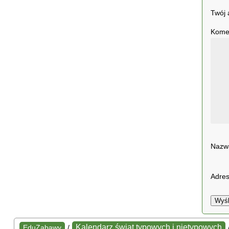
Twój 
Kome
Naz
Adres
Wyśl
Kalendarz świąt typowych i nietypowych
EduZabawy
/