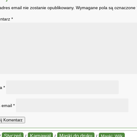
adres email nie zostanie opublikowany.
Wymagane pola są oznaczone
ntarz
*
wa
*
 email
*
ij Komentarz
Styczeń
Karnawał
Maski do druku
/
/
/
/
Maski: Wilk