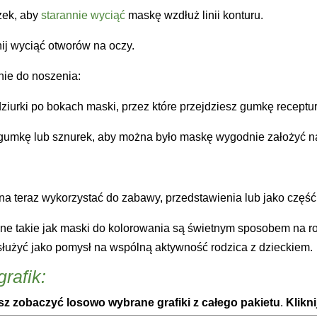
zek, aby
starannie wyciąć
maskę wzdłuż linii konturu.
ij wyciąć otworów na oczy.
nie do noszenia:
dziurki po bokach maski, przez które przejdziesz gumkę receptu
 gumkę lub sznurek, aby można było maskę wygodnie założyć n
a teraz wykorzystać do zabawy, przedstawienia lub jako część
ne takie jak maski do kolorowania są świetnym sposobem na ro
służyć jako pomysł na wspólną aktywność rodzica z dzieckiem.
rafik:
z zobaczyć losowo wybrane grafiki z całego pakietu
.
Klikn