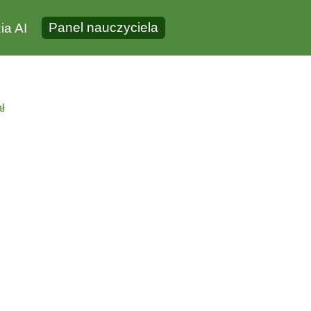
Panel nauczyciela
ia AI
ł