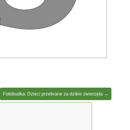
Fotobudka: Dzieci przebrane za dzikie zwierzęta
→