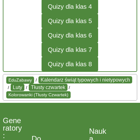
Quizy dla klas 4
Quizy dla klas 5
Quizy dla klas 6
Quizy dla klas 7
Quizy dla klas 8
Kalendarz świąt typowych i nietypowych
EduZabawy
/
Luty
Tłusty czwartek
/
/
/
Kolorowanki (Tłusty Czwartek)
Gene
ratory
Nauk
:
Do
a