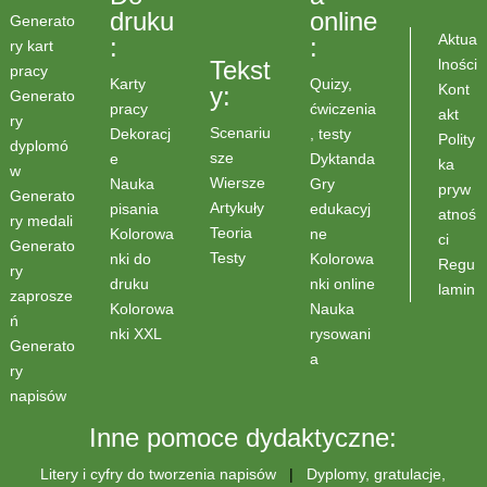
druku
online
Generato
Aktua
:
:
ry kart
lności
Tekst
pracy
Karty
Quizy,
Kont
y:
Generato
pracy
ćwiczenia
akt
ry
Scenariu
Dekoracj
, testy
Polity
dyplomó
sze
e
Dyktanda
ka
w
Wiersze
Nauka
Gry
pryw
Generato
Artykuły
pisania
edukacyj
atnoś
ry medali
Teoria
Kolorowa
ne
ci
Generato
Testy
nki do
Kolorowa
Regu
ry
druku
nki online
lamin
zaprosze
Kolorowa
Nauka
ń
nki XXL
rysowani
Generato
a
ry
napisów
Inne pomoce dydaktyczne:
Litery i cyfry do tworzenia napisów
|
Dyplomy, gratulacje,