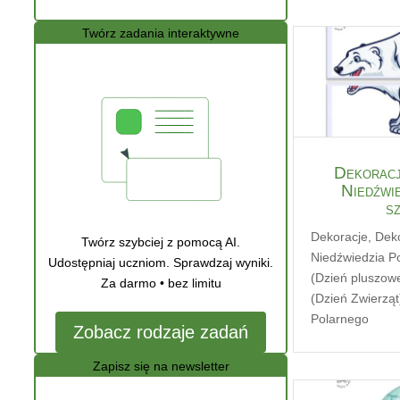
Twórz zadania interaktywne
Dekoracj
Niedźwi
s
Dekoracje
,
Deko
Twórz szybciej z pomocą AI.
Niedźwiedzia P
Udostępniaj uczniom. Sprawdzaj wyniki.
(Dzień pluszow
Za darmo • bez limitu
(Dzień Zwierząt
Polarnego
Zobacz rodzaje zadań
Zapisz się na newsletter