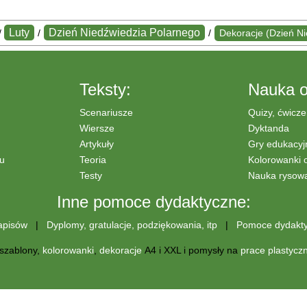
Luty
Dzień Niedźwiedzia Polarnego
/
/
/
Dekoracje (Dzień N
Teksty:
Nauka o
Scenariusze
Quizy, ćwicze
Wiersze
Dyktanda
Artykuły
Gry edukacyj
ku
Teoria
Kolorowanki o
Testy
Nauka rysow
Inne pomoce dydaktyczne:
napisów
|
Dyplomy, gratulacje, podziękowania, itp
|
Pomoce dydakt
szablony,
kolorowanki
,
dekoracje
A4 i XXL i pomysły na
prace plastycz