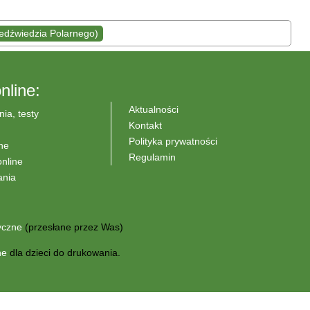
iedźwiedzia Polarnego)
nline:
Aktualności
nia, testy
Kontakt
Polityka prywatności
ne
Regulamin
nline
ania
yczne
(przesłane przez Was)
ne
dla dzieci do drukowania.