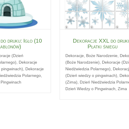
do druku: Iglo (10
Dekoracje XXL do druk
zablonów)
Płatki śniegu
racje (Dzień
Dekoracje
,
Boże Narodzenie
,
Deko
olarnego)
,
Dekoracje
(Boże Narodzenie)
,
Dekoracje (Dz
 pingwinach)
,
Dekoracje
Niedźwiedzia Polarnego)
,
Dekorac
iedźwiedzia Polarnego
,
(Dzień wiedzy o pingwinach)
,
Deko
 Pingwinach
(Zima)
,
Dzień Niedźwiedzia Polar
Dzień Wiedzy o Pingwinach
,
Zima