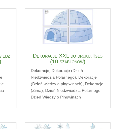
wiedź
Dekoracje XXL do druku: Iglo
)
(10 szablonów)
Dekoracje
,
Dekoracje (Dzień
je
Niedźwiedzia Polarnego)
,
Dekoracje
je
(Dzień wiedzy o pingwinach)
,
Dekoracje
zia
(Zima)
,
Dzień Niedźwiedzia Polarnego
,
Dzień Wiedzy o Pingwinach