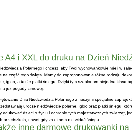
e A4 i XXL do druku na Dzień Nied
iedźwiedzia Polarnego i chcesz, aby Twoi wychowankowie mieli w sala
je na część tego święta. Mamy do zaproponowania różne rodzaju dekor
ne, igloo, a także płatki śniegu. Dzięki tym szablonom niejedna klasa 
 ma już pogody zimowej.
więtowanie Dnia Niedźwiedzia Polarnego z naszymi specjalnie zaproje
zedstawiają urocze niedźwiedzie polarne, igloo oraz płatki śniegu, któ
y edukować dzieci o życiu i ochronie tych majestatycznych zwierząt, j
lub przedszkola, nawet gdy za oknem nie widać śniegu.
akże inne darmowe drukowanki na 