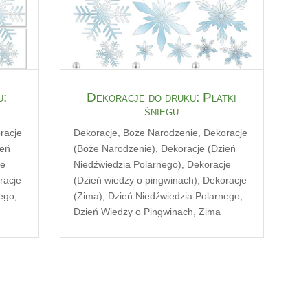
u:
Dekoracje do druku: Płatki
śniegu
racje
Dekoracje
,
Boże Narodzenie
,
Dekoracje
ień
(Boże Narodzenie)
,
Dekoracje (Dzień
je
Niedźwiedzia Polarnego)
,
Dekoracje
racje
(Dzień wiedzy o pingwinach)
,
Dekoracje
nego
,
(Zima)
,
Dzień Niedźwiedzia Polarnego
,
Dzień Wiedzy o Pingwinach
,
Zima