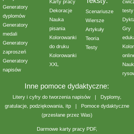
Teksty:
Karty pracy
ćwic
Generatory
Dekoracje
testy
Scenariusze
dyplomów
Nauka
Dykt
Wiersze
Generatory
pisania
Gry
Artykuły
medali
Kolorowanki
eduk
Teoria
Generatory
do druku
Kolo
Testy
zaproszeń
Kolorowanki
onlin
Generatory
XXL
Nauk
napisów
ryso
Inne pomoce dydaktyczne:
Litery i cyfry do tworzenia napisów
|
Dyplomy,
gratulacje, podziękowania, itp
|
Pomoce dydaktyczne
(przesłane przez Was)
Darmowe
karty pracy
PDF,