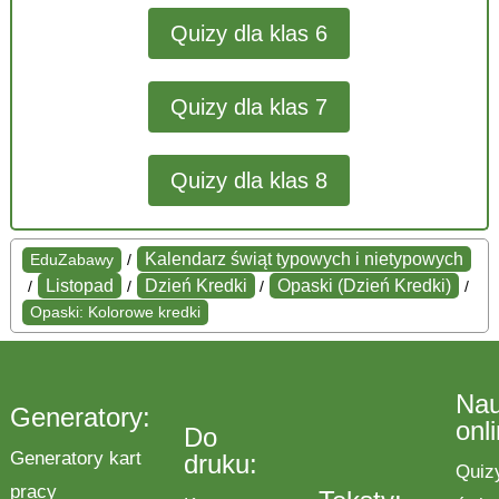
Quizy dla klas 6
Quizy dla klas 7
Quizy dla klas 8
Kalendarz świąt typowych i nietypowych
EduZabawy
/
Listopad
Dzień Kredki
Opaski (Dzień Kredki)
/
/
/
/
Opaski: Kolorowe kredki
Na
Generatory:
onl
Do
Generatory kart
druku:
Quiz
pracy