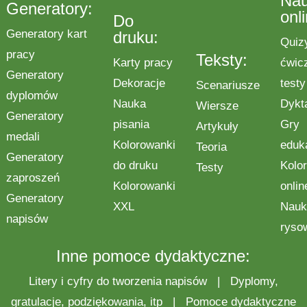
Na
Generatory:
onl
Do
Generatory kart
druku:
Quiz
pracy
Teksty:
Karty pracy
ćwic
Generatory
Dekoracje
testy
Scenariusze
dyplomów
Nauka
Dykt
Wiersze
Generatory
pisania
Gry
Artykuły
medali
Kolorowanki
eduk
Teoria
Generatory
do druku
Kolo
Testy
zaproszeń
Kolorowanki
onlin
Generatory
XXL
Nauk
napisów
ryso
Inne pomoce dydaktyczne:
Litery i cyfry do tworzenia napisów
|
Dyplomy,
gratulacje, podziękowania, itp
|
Pomoce dydaktyczne