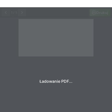
Drukuj
1
/
1
Ładowanie PDF...