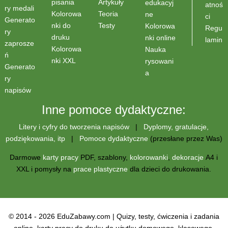
Artykuły
pisania
edukacyj
atnoś
ry medali
Teoria
Kolorowa
ne
ci
Generato
Testy
nki do
Kolorowa
Regu
ry
druku
nki online
lamin
zaprosze
Kolorowa
Nauka
ń
nki XXL
rysowani
Generato
a
ry
napisów
Inne pomoce dydaktyczne:
Litery i cyfry do tworzenia napisów
|
Dyplomy, gratulacje,
podziękowania, itp
|
Pomoce dydaktyczne
(przesłane przez Was)
Darmowe
karty pracy
PDF, szablony,
kolorowanki
,
dekoracje
A4 i
XXL i pomysły na
prace plastyczne
dla dzieci do drukowania.
© 2014 - 2026 EduZabawy.com | Quizy, testy, ćwiczenia i zadania
online, karty pracy do druku do użytku domowego, klasowego,