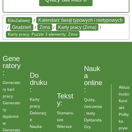
Kalendarz świąt typowych i nietypowych
EduZabawy
/
Grudzień
Zima
Karty pracy (Zima)
/
/
/
/
Karty pracy: Puzzle 3 elementy: Zima
Gene
ratory
Nauk
:
Do
a
druku
online
Generato
Aktua
:
:
ry kart
lności
Tekst
pracy
Karty
Quizy,
Kont
y:
Generato
pracy
ćwiczenia
akt
ry
Scenariu
Dekoracj
, testy
Polity
dyplomó
sze
e
Dyktanda
ka
w
Wiersze
Nauka
Gry
pryw
Generato