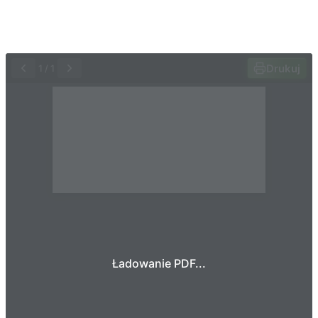
Drukuj
1
/
1
Ładowanie PDF...