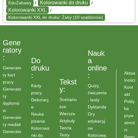
Kolorowanki do druku
EduZabawy
/
/
Kolorowanki XXL
/
Kolorowanki XXL do druku: Żaby (10 szablonów)
Gene
ratory
Nauk
:
Do
a
druku
online
Generato
Aktua
:
:
ry kart
lności
Tekst
pracy
Karty
Quizy,
Kont
y:
Generato
pracy
ćwiczenia
akt
ry
Scenariu
Dekoracj
, testy
Polity
dyplomó
sze
e
Dyktanda
ka
w
Wiersze
Nauka
Gry
pryw
Generato
Artykuły
pisania
edukacyj
atnoś
ry medali
Teoria
Kolorowa
ne
ci
Generato
Testy
nki do
Kolorowa
Regu