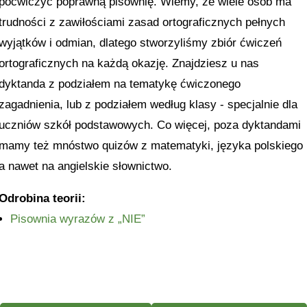
poćwiczyć poprawną pisownię. Wiemy, że wiele osób ma
trudności z zawiłościami zasad ortograficznych pełnych
wyjątków i odmian, dlatego stworzyliśmy zbiór ćwiczeń
ortograficznych na każdą okazję. Znajdziesz u nas
dyktanda z podziałem na tematykę ćwiczonego
zagadnienia, lub z podziałem według klasy - specjalnie dla
uczniów szkół podstawowych. Co więcej, poza dyktandami
mamy też mnóstwo quizów z matematyki, języka polskiego
a nawet na angielskie słownictwo.
Odrobina teorii:
Pisownia wyrazów z „NIE”