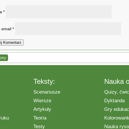
wa
*
 email
*
ij Komentarz
lony
Teksty:
Nauka o
Scenariusze
Quizy, ćwic
Wiersze
Dyktanda
Artykuły
Gry edukac
ruku
Teoria
Kolorowanki
Testy
Nauka ryso