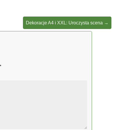
Dekoracje A4 i XXL: Uroczysta scena
→
*