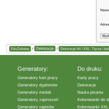
Naz
Adres
Wyśl
Dekoracje
EduZabawy
/
/
Dekoracje A4 i XXL: Tęcza i ba
Generatory:
Do druku:
Generatory kart pracy
Karty pracy
Generatory dyplomów
Dekoracje
Generatory medali
Nauka pisania
Generatory zaproszeń
Kolorowanki do d
Generatory napisów
Kolorowanki XXL