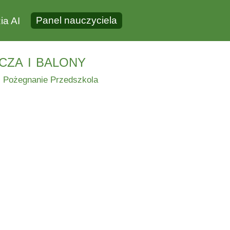
Panel nauczyciela
ia AI
za i balony
|
Pożegnanie Przedszkola