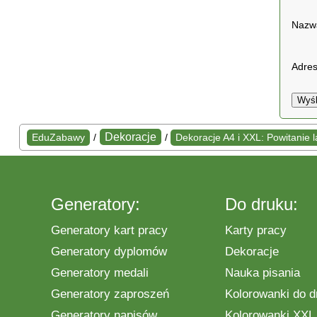
Naz
Adres
Wyśl
Dekoracje
EduZabawy
/
/
Dekoracje A4 i XXL: Powitanie l
Generatory:
Do druku:
Generatory kart pracy
Karty pracy
Generatory dyplomów
Dekoracje
Generatory medali
Nauka pisania
Generatory zaproszeń
Kolorowanki do d
Generatory napisów
Kolorowanki XXL