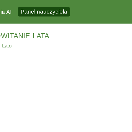
Panel nauczyciela
ia AI
itanie lata
|
Lato