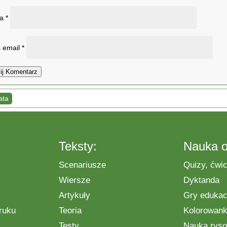
wa
*
 email
*
ij Komentarz
ata
Teksty:
Nauka o
Scenariusze
Quizy, ćwic
Wiersze
Dyktanda
Artykuły
Gry edukac
ruku
Teoria
Kolorowanki
Testy
Nauka ryso