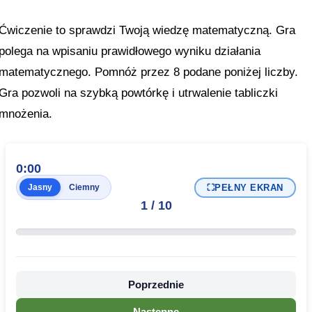
Ćwiczenie to sprawdzi Twoją wiedzę matematyczną. Gra
polega na wpisaniu prawidłowego wyniku działania
matematycznego. Pomnóż przez 8 podane poniżej liczby.
Gra pozwoli na szybką powtórkę i utrwalenie tabliczki
mnożenia.
0:00
⛶
PEŁNY EKRAN
Jasny
Ciemny
1
/
10
Poprzednie
Następne