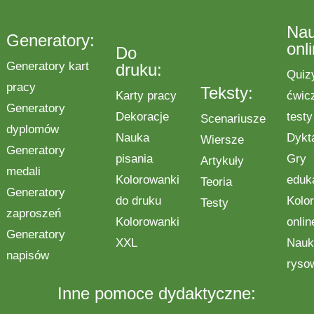
Na
Generatory:
onl
Do
Generatory kart
druku:
Quiz
pracy
Teksty:
Karty pracy
ćwic
Generatory
Dekoracje
testy
Scenariusze
dyplomów
Nauka
Dykt
Wiersze
Generatory
pisania
Gry
Artykuły
medali
Kolorowanki
eduk
Teoria
Generatory
do druku
Kolo
Testy
zaproszeń
Kolorowanki
onlin
Generatory
XXL
Nauk
napisów
ryso
Inne pomoce dydaktyczne: