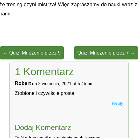
że trening czyni mistrza! Więc zapraszamy do nauki wraz z
nami.
←
Quiz: Mnożenie przez 9
Quiz: Mnożenie przez 7
→
1 Komentarz
Robert
on 2 września, 2021 at 5:45 pm
Zrobione i czywiście proste
Reply
Dodaj Komentarz
Twój adres email nie zostanie opublikowany.