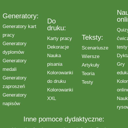
Na
Generatory:
onl
Do
Generatory kart
druku:
Quiz
pracy
Teksty:
Karty pracy
ćwic
Generatory
Dekoracje
testy
Scenariusze
dyplomów
Nauka
Dykt
Wiersze
Generatory
pisania
Gry
Artykuły
medali
Kolorowanki
eduk
Teoria
Generatory
do druku
Kolo
Testy
zaproszeń
Kolorowanki
onlin
Generatory
XXL
Nauk
napisów
ryso
Inne pomoce dydaktyczne: