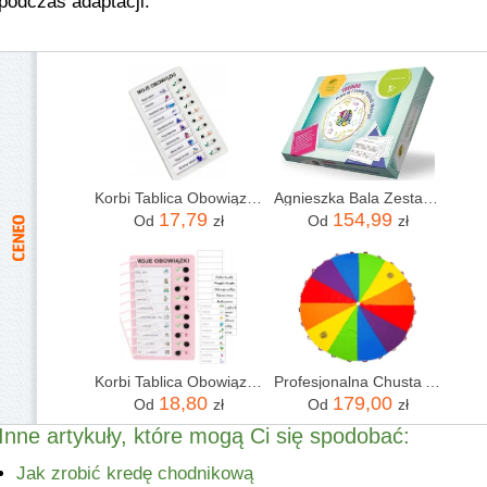
podczas adaptacji.
Korbi Tablica Obowiązków Motywacyjna Dzieci Po Polsku
Agnieszka Bala Zestaw Trening Prawej I Lewej Półkuli Mózgu Cz1
17,79
154,99
Od
zł
Od
zł
Korbi Tablica Obowiązków Motywacyjna Dla Dzieci Po Polsku
Profesjonalna Chusta Animacyjna AKSON 1,2m
18,80
179,00
Od
zł
Od
zł
Inne artykuły, które mogą Ci się spodobać:
Jak zrobić kredę chodnikową