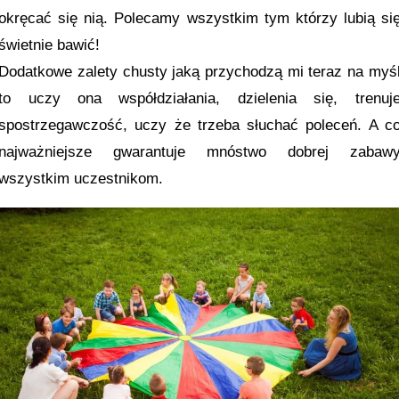
okręcać się nią. Polecamy wszystkim tym którzy lubią si
świetnie bawić!
Dodatkowe zalety chusty jaką przychodzą mi teraz na myś
to uczy ona współdziałania, dzielenia się, trenuj
spostrzegawczość, uczy że trzeba słuchać poleceń. A c
najważniejsze gwarantuje mnóstwo dobrej zabaw
wszystkim uczestnikom.