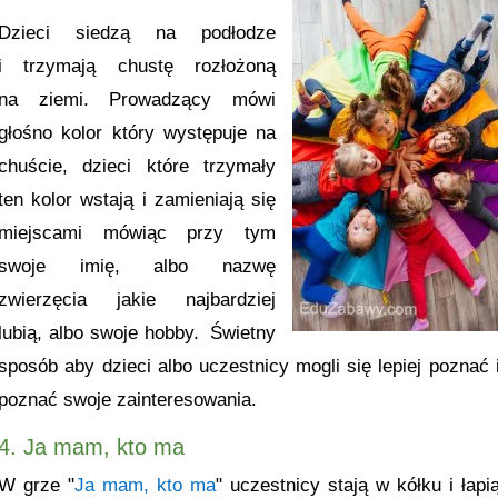
Dzieci siedzą na podłodze
i trzymają chustę rozłożoną
na ziemi. Prowadzący mówi
głośno kolor który występuje na
chuście, dzieci które trzymały
ten kolor wstają i zamieniają się
miejscami mówiąc przy tym
swoje imię, albo nazwę
zwierzęcia jakie najbardziej
lubią, albo swoje hobby. Świetny
sposób aby dzieci albo uczestnicy mogli się lepiej poznać 
poznać swoje zainteresowania.
4. Ja mam, kto ma
W grze "
Ja mam, kto ma
" uczestnicy stają w kółku i łapi