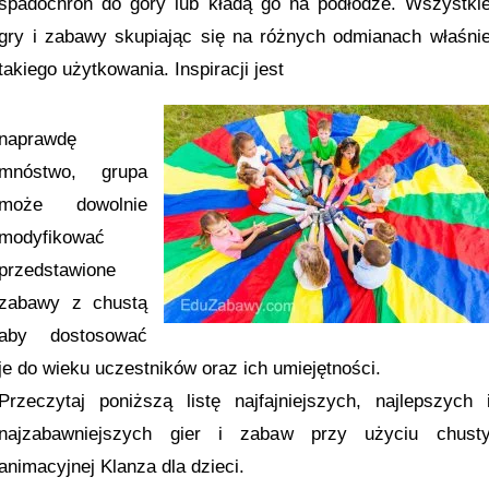
spadochron do góry lub kładą go na podłodze. Wszystki
gry i zabawy skupiając się na różnych odmianach właśni
takiego użytkowania. Inspiracji jest
naprawdę
mnóstwo, grupa
może dowolnie
modyfikować
przedstawione
zabawy z chustą
aby dostosować
je do wieku uczestników oraz ich umiejętności.
Przeczytaj poniższą listę najfajniejszych, najlepszych 
najzabawniejszych gier i zabaw przy użyciu chust
animacyjnej Klanza dla dzieci.