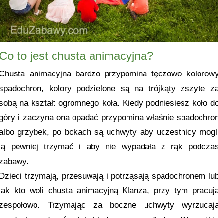
Co to jest chusta animacyjna?
Chusta animacyjna bardzo przypomina tęczowo kolorow
spadochron, kolory podzielone są na trójkąty zszyte z
sobą na kształt ogromnego koła. Kiedy podniesiesz koło d
góry i zaczyna ona opadać przypomina właśnie spadochro
albo grzybek, po bokach są uchwyty aby uczestnicy mogl
ją pewniej trzymać i aby nie wypadała z rąk podcza
zabawy.
Dzieci trzymają, przesuwają i potrząsają spadochronem lu
jak kto woli chusta animacyjną Klanza, przy tym pracuj
zespołowo. Trzymając za boczne uchwyty wyrzucaj