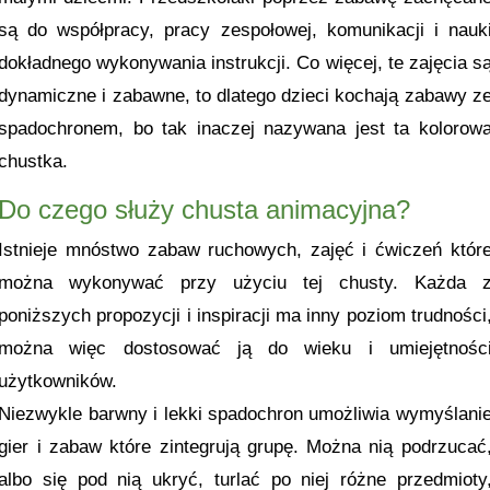
są do współpracy, pracy zespołowej, komunikacji i nauk
dokładnego wykonywania instrukcji. Co więcej, te zajęcia s
dynamiczne i zabawne, to dlatego dzieci kochają zabawy z
spadochronem, bo tak inaczej nazywana jest ta kolorow
chustka.
Do czego służy chusta animacyjna?
Istnieje mnóstwo zabaw ruchowych, zajęć i ćwiczeń któr
można wykonywać przy użyciu tej chusty. Każda 
poniższych propozycji i inspiracji ma inny poziom trudności
można więc dostosować ją do wieku i umiejętnośc
użytkowników.
Niezwykle barwny i lekki spadochron umożliwia wymyślani
gier i zabaw które zintegrują grupę. Można nią podrzucać
albo się pod nią ukryć, turlać po niej różne przedmioty