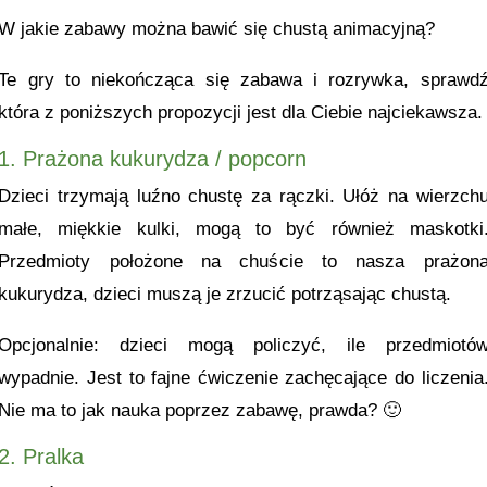
W jakie zabawy można bawić się chustą animacyjną?
Te gry to niekończąca się zabawa i rozrywka, sprawd
która z poniższych propozycji jest dla Ciebie najciekawsza.
1. Prażona kukurydza / popcorn
Dzieci trzymają luźno chustę za rączki. Ułóż na wierzch
małe, miękkie kulki, mogą to być również maskotki
Przedmioty położone na chuście to nasza prażon
kukurydza, dzieci muszą je zrzucić potrząsając chustą.
Opcjonalnie: dzieci mogą policzyć, ile przedmiotó
wypadnie. Jest to fajne ćwiczenie zachęcające do liczenia
Nie ma to jak nauka poprzez zabawę, prawda? 🙂
2. Pralka