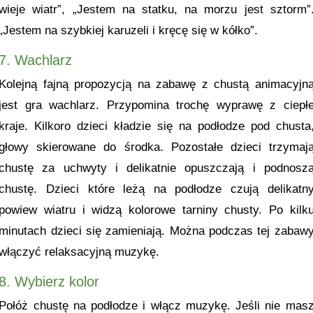
wieje wiatr”, „Jestem na statku, na morzu jest sztorm”
„Jestem na szybkiej karuzeli i kręcę się w kółko”.
7. Wachlarz
Kolejną fajną propozycją na zabawę z chustą animacyjn
jest gra wachlarz. Przypomina trochę wyprawę z ciepł
kraje. Kilkoro dzieci kładzie się na podłodze pod chusta
głowy skierowane do środka. Pozostałe dzieci trzymaj
chustę za uchwyty i delikatnie opuszczają i podnosz
chustę. Dzieci które leżą na podłodze czują delikatn
powiew wiatru i widzą kolorowe tarniny chusty. Po kilk
minutach dzieci się zamieniają. Można podczas tej zabaw
włączyć relaksacyjną muzykę.
8. Wybierz kolor
Połóż chustę na podłodze i włącz muzykę. Jeśli nie mas