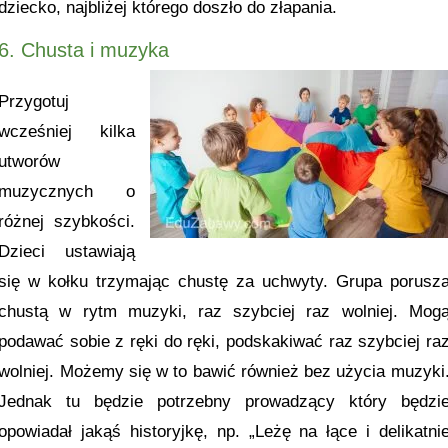
dziecko, najbliżej którego doszło do złapania.
6. Chusta i muzyka
Przygotuj
wcześniej kilka
utworów
muzycznych o
różnej szybkości.
Dzieci ustawiają
się w kołku trzymając chustę za uchwyty. Grupa porusz
chustą w rytm muzyki, raz szybciej raz wolniej. Mog
podawać sobie z ręki do ręki, podskakiwać raz szybciej ra
wolniej. Możemy się w to bawić również bez użycia muzyki
Jednak tu będzie potrzebny prowadzący który będzi
opowiadał jakąś historyjkę, np. „Leżę na łące i delikatni