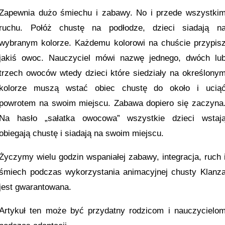
Zapewnia dużo śmiechu i zabawy. No i przede wszystki
ruchu. Połóż chustę na podłodze, dzieci siadają n
wybranym kolorze. Każdemu kolorowi na chuście przypis
jakiś owoc. Nauczyciel mówi nazwę jednego, dwóch lu
trzech owoców wtedy dzieci które siedziały na określony
kolorze muszą wstać obiec chustę do około i ucią
powrotem na swoim miejscu. Zabawa dopiero się zaczyna
Na hasło „sałatka owocowa” wszystkie dzieci wstaj
obiegają chustę i siadają na swoim miejscu.
Życzymy wielu godzin wspaniałej zabawy, integracja, ruch 
śmiech podczas wykorzystania animacyjnej chusty Klanz
jest gwarantowana.
Artykuł ten może być przydatny rodzicom i nauczycielo