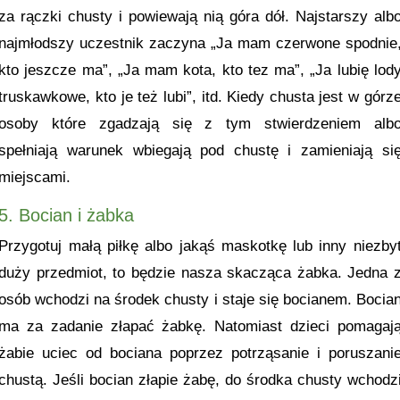
za rączki chusty i powiewają nią góra dół. Najstarszy alb
najmłodszy uczestnik zaczyna „Ja mam czerwone spodnie
kto jeszcze ma”, „Ja mam kota, kto tez ma”, „Ja lubię lod
truskawkowe, kto je też lubi”, itd. Kiedy chusta jest w górz
osoby które zgadzają się z tym stwierdzeniem alb
spełniają warunek wbiegają pod chustę i zamieniają si
miejscami.
5. Bocian i żabka
Przygotuj małą piłkę albo jakąś maskotkę lub inny niezby
duży przedmiot, to będzie nasza skacząca żabka. Jedna 
osób wchodzi na środek chusty i staje się bocianem. Bocia
ma za zadanie złapać żabkę. Natomiast dzieci pomagaj
żabie uciec od bociana poprzez potrząsanie i poruszani
chustą. Jeśli bocian złapie żabę, do środka chusty wchodz