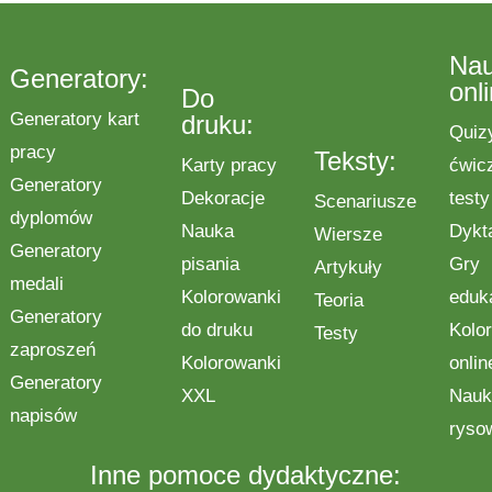
Na
Generatory:
onl
Do
Generatory kart
druku:
Quiz
pracy
Teksty:
Karty pracy
ćwic
Generatory
Dekoracje
testy
Scenariusze
dyplomów
Nauka
Dykt
Wiersze
Generatory
pisania
Gry
Artykuły
medali
Kolorowanki
eduk
Teoria
Generatory
do druku
Kolo
Testy
zaproszeń
Kolorowanki
onlin
Generatory
XXL
Nauk
napisów
ryso
Inne pomoce dydaktyczne: