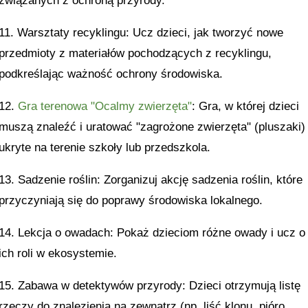
związanych z ochroną przyrody.
11. Warsztaty recyklingu: Ucz dzieci, jak tworzyć nowe
przedmioty z materiałów pochodzących z recyklingu,
podkreślając ważność ochrony środowiska.
12.
Gra terenowa "Ocalmy zwierzęta"
: Gra, w której dzieci
muszą znaleźć i uratować "zagrożone zwierzęta" (pluszaki)
ukryte na terenie szkoły lub przedszkola.
13. Sadzenie roślin: Zorganizuj akcję sadzenia roślin, które
przyczyniają się do poprawy środowiska lokalnego.
14. Lekcja o owadach: Pokaż dzieciom różne owady i ucz o
ich roli w ekosystemie.
15. Zabawa w detektywów przyrody: Dzieci otrzymują listę
rzeczy do znalezienia na zewnątrz (np. liść klonu, pióro