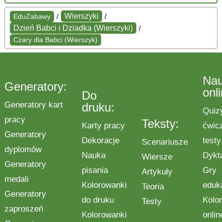
Wierszyki
EduZabawy
/
/
Dzień Babci i Dziadka (Wierszyki)
/
Czary dla Babci (Wierszyk)
Na
Generatory:
onl
Do
Generatory kart
druku:
Quiz
pracy
Teksty:
Karty pracy
ćwic
Generatory
Dekoracje
testy
Scenariusze
dyplomów
Nauka
Dykt
Wiersze
Generatory
pisania
Gry
Artykuły
medali
Kolorowanki
eduk
Teoria
Generatory
do druku
Kolo
Testy
zaproszeń
Kolorowanki
onlin