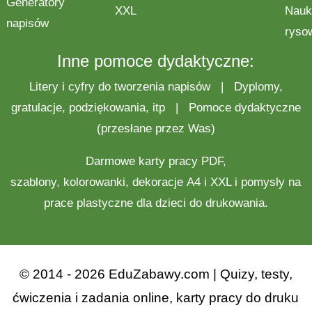
Generatory
XXL
Nauk
napisów
ryso
Inne pomoce dydaktyczne:
Litery i cyfry do tworzenia napisów
|
Dyplomy,
gratulacje, podziękowania, itp
|
Pomoce dydaktyczne
(przesłane przez Was)
Darmowe
karty pracy
PDF,
szablony,
kolorowanki
,
dekoracje
A4 i XXL i pomysły na
prace plastyczne
dla dzieci do drukowania.
© 2014 - 2026 EduZabawy.com | Quizy, testy,
ćwiczenia i zadania online, karty pracy do druku