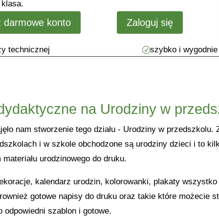
 klasa.
ż darmowe konto
Zaloguj się
y technicznej
szybko i wygodnie
R
ydaktyczne na Urodziny w przedszk
jęło nam stworzenie tego działu - Urodziny w przedszkolu. 
dszkolach i w szkole obchodzone są urodziny dzieci i to ki
materiału urodzinowego do druku.
dekoracje, kalendarz urodzin, kolorowanki, plakaty wszystk
ownież gotowe napisy do druku oraz takie które możecie s
o odpowiedni szablon i gotowe.