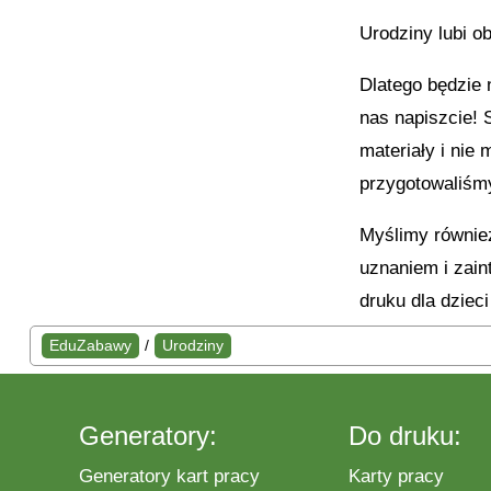
Urodziny lubi o
Dlatego będzie 
nas napiszcie! 
materiały i nie
przygotowaliśm
Myślimy również
uznaniem i zain
druku dla dzieci
EduZabawy
/
Urodziny
Generatory:
Do druku:
Generatory kart pracy
Karty pracy