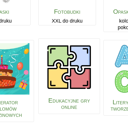
aski
Fotobudki
Opask
druku
XXL do druku
kol
poko
Edukacyjne gry
erator
Litery
online
plomów
tworze
zinowych