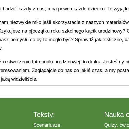
bchodzić każdy z nas, a na pewno każde dziecko. To wyjątk
nam niezwykle miło jeśli skorzystacie z naszych materiałów
Szykujesz na p[oczątku roku szkolnego kącik urodzinowy? 
 masz pomysłu co by to mogło być? Sprawdź jakie śliczne, d
y.
 o stworzeniu foto budki urodzinowej do druku. Jesteśmy 
teresowaniem. Zaglądajcie do nas co jakiś czas, a my posta
 jaką widzieliście.
Teksty:
Nauka o
Scenariusze
Quizy, ćwic