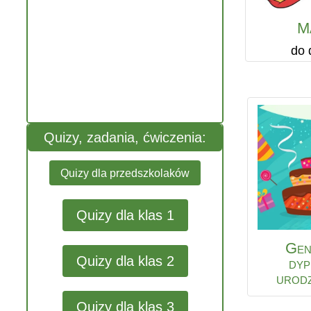
M
do 
Quizy, zadania, ćwiczenia:
Quizy dla przedszkolaków
Quizy dla klas 1
Gen
Quizy dla klas 2
dy
urod
Quizy dla klas 3