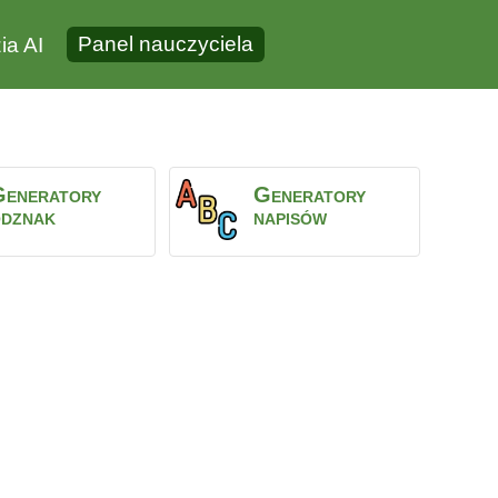
Panel nauczyciela
ia AI
Generatory
Generatory
dznak
napisów