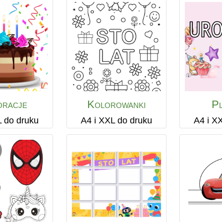
oracje
Kolorowanki
Pl
L do druku
A4 i XXL do druku
A4 i X