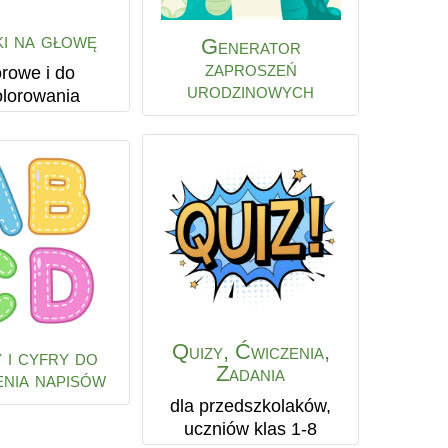
i na głowę
Generator
zaproszeń
orowe i do
urodzinowych
lorowania
Quizy, Ćwiczenia,
 i cyfry do
Zadania
nia napisów
dla przedszkolaków,
uczniów klas 1-8