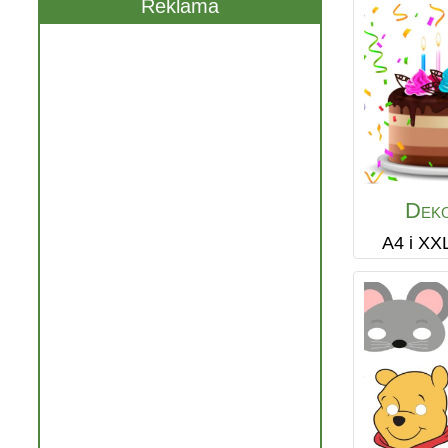
Reklama
Dek
A4 i XX