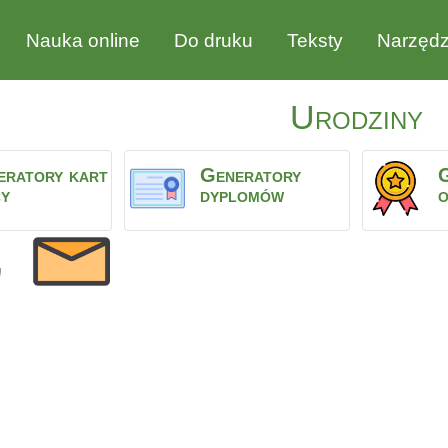
Nauka online
Do druku
Teksty
Narzędz
Urodziny
eratory kart
Generatory
cy
dyplomów
o