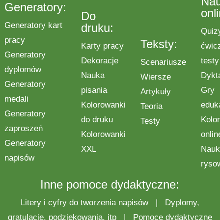
Na
Generatory:
onl
Do
Generatory kart
druku:
Quiz
pracy
Teksty:
Karty pracy
ćwic
Generatory
Dekoracje
testy
Scenariusze
dyplomów
Nauka
Dykt
Wiersze
Generatory
pisania
Gry
Artykuły
medali
Kolorowanki
eduk
Teoria
Generatory
do druku
Kolo
Testy
zaproszeń
Kolorowanki
onlin
Generatory
XXL
Nauk
napisów
ryso
Inne pomoce dydaktyczne:
Litery i cyfry do tworzenia napisów
|
Dyplomy,
gratulacje, podziękowania, itp
|
Pomoce dydaktyczne