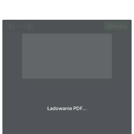
Drukuj
1
/
1
Ładowanie PDF...