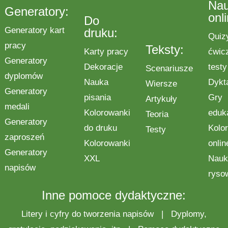
Na
Generatory:
onl
Do
Generatory kart
druku:
Quiz
pracy
Teksty:
Karty pracy
ćwic
Generatory
Dekoracje
testy
Scenariusze
dyplomów
Nauka
Dykt
Wiersze
Generatory
pisania
Gry
Artykuły
medali
Kolorowanki
eduk
Teoria
Generatory
do druku
Kolo
Testy
zaproszeń
Kolorowanki
onlin
Generatory
XXL
Nauk
napisów
ryso
Inne pomoce dydaktyczne:
Litery i cyfry do tworzenia napisów
|
Dyplomy,