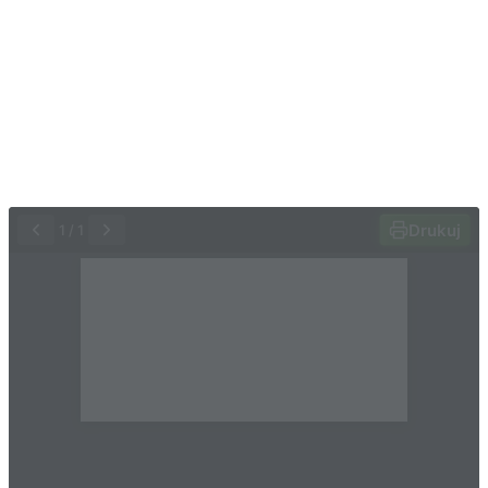
Drukuj
1
/
1