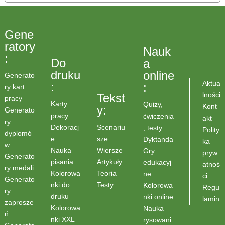
Gene
ratory
Nauk
:
Do
a
druku
online
Generato
Aktua
:
:
ry kart
lności
Tekst
pracy
Karty
Quizy,
Kont
y:
Generato
pracy
ćwiczenia
akt
ry
Scenariu
Dekoracj
, testy
Polity
dyplomó
sze
e
Dyktanda
ka
w
Wiersze
Nauka
Gry
pryw
Generato
Artykuły
pisania
edukacyj
atnoś
ry medali
Teoria
Kolorowa
ne
ci
Generato
Testy
nki do
Kolorowa
Regu
ry
druku
nki online
lamin
zaprosze
Kolorowa
Nauka
ń
nki XXL
rysowani