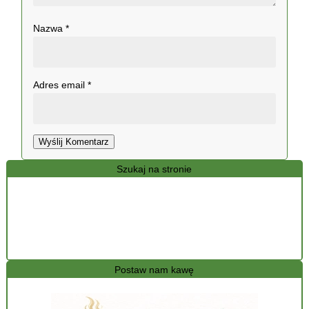
Nazwa
*
Adres email
*
Wyślij Komentarz
Szukaj na stronie
Postaw nam kawę