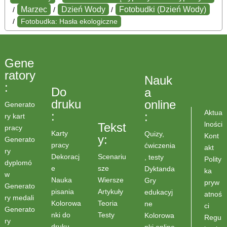
Marzec
Dzień Wody
Fotobudki (Dzień Wody)
/
/
/
/
Fotobudka: Hasła ekologiczne
Gene
ratory
Nauk
:
Do
a
druku
online
Generato
Aktua
:
:
ry kart
lności
Tekst
pracy
Karty
Quizy,
Kont
y:
Generato
pracy
ćwiczenia
akt
ry
Scenariu
Dekoracj
, testy
Polity
dyplomó
sze
e
Dyktanda
ka
w
Wiersze
Nauka
Gry
pryw
Generato
Artykuły
pisania
edukacyj
atnoś
ry medali
Teoria
Kolorowa
ne
ci
Generato
Testy
nki do
Kolorowa
Regu
ry
druku
nki online