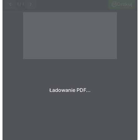
Drukuj
1
/
1
Ładowanie PDF...