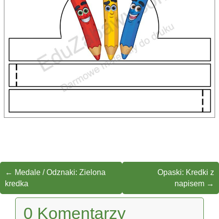
←
Medale / Odznaki: Zielona
Opaski: Kredki z
kredka
napisem
→
0 Komentarzy