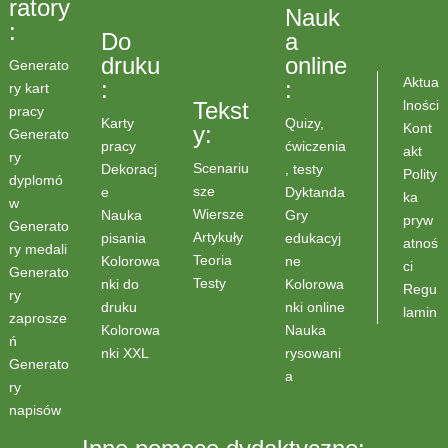
ratory
Nauk
:
Do
a
druku
online
Generato
Aktua
:
:
ry kart
lności
Tekst
pracy
Karty
Quizy,
Kont
y:
Generato
pracy
ćwiczenia
akt
ry
Scenariu
Dekoracj
, testy
Polity
dyplomó
sze
e
Dyktanda
ka
w
Wiersze
Nauka
Gry
pryw
Generato
Artykuły
pisania
edukacyj
atnoś
ry medali
Teoria
Kolorowa
ne
ci
Generato
Testy
nki do
Kolorowa
Regu
ry
druku
nki online
lamin
zaprosze
Kolorowa
Nauka
ń
nki XXL
rysowani
Generato
a
ry
napisów