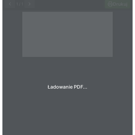
Drukuj
1
/
1
Ładowanie PDF...