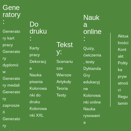
Gene
ratory
Nauk
:
Do
a
druku
online
Generato
Aktua
:
:
ry kart
lności
Tekst
pracy
Karty
Quizy,
Kont
y:
Generato
pracy
ćwiczenia
akt
ry
Scenariu
Dekoracj
, testy
Polity
dyplomó
sze
e
Dyktanda
ka
w
Wiersze
Nauka
Gry
pryw
Generato
Artykuły
pisania
edukacyj
atnoś
ry medali
Teoria
Kolorowa
ne
ci
Generato
Testy
nki do
Kolorowa
Regu
ry
druku
nki online
lamin
zaprosze
Kolorowa
Nauka
ń
nki XXL
rysowani
Generato
a
ry