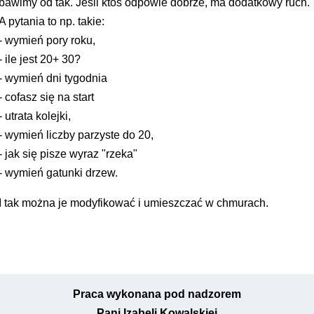
bawimy od tak. Jeśli ktoś odpowie dobrze, ma dodatkowy ruch.
A pytania to np. takie:
- wymień pory roku,
- ile jest 20+ 30?
- wymień dni tygodnia
- cofasz się na start
- utrata kolejki,
- wymień liczby parzyste do 20,
- jak się pisze wyraz "rzeka"
- wymień gatunki drzew.
I tak można je modyfikować i umieszczać w chmurach.
Praca wykonana pod nadzorem
Pani Izabeli Kowalskiej