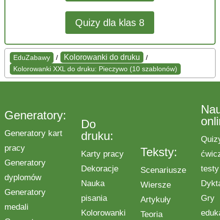
Quizy dla klas 8
Kolorowanki do druku
EduZabawy
/
/
Kolorowanki XXL do druku: Pieczywo (10 szablonów)
Na
Generatory:
onl
Do
Generatory kart
druku:
Quiz
pracy
Teksty:
Karty pracy
ćwic
Generatory
Dekoracje
testy
Scenariusze
dyplomów
Nauka
Dykt
Wiersze
Generatory
pisania
Gry
Artykuły
medali
Kolorowanki
eduk
Teoria