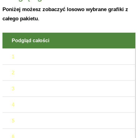
Poniżej możesz zobaczyć losowo wybrane grafiki z
całego pakietu
.
Podgląd całości
1
2
3
4
5
6