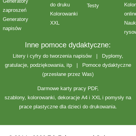
Generatory
do druku
Kolo
Testy
zaproszeń
Kolorowanki
onlin
Generatory
XXL
Nauk
napisów
ryso
Inne pomoce dydaktyczne:
Litery i cyfry do tworzenia napisów
|
Dyplomy,
gratulacje, podziękowania, itp
|
Pomoce dydaktyczne
(przesłane przez Was)
Darmowe
karty pracy
PDF,
szablony,
kolorowanki
,
dekoracje
A4 i XXL i pomysły na
prace plastyczne
dla dzieci do drukowania.