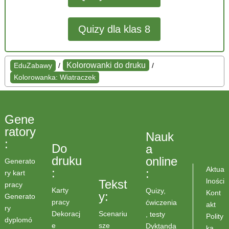
Quizy dla klas 8
Kolorowanki do druku
EduZabawy
/
/
Kolorowanka: Wiatraczek
Gene
ratory
Nauk
:
Do
a
druku
online
Generato
Aktua
:
:
ry kart
lności
Tekst
pracy
Karty
Quizy,
Kont
y:
Generato
pracy
ćwiczenia
akt
ry
Scenariu
Dekoracj
, testy
Polity
dyplomó
sze
e
Dyktanda
ka