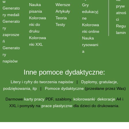
w
Wiersze
Nauka
Gry
pryw
Generato
Artykuły
pisania
edukacyj
atnoś
ry medali
Teoria
Kolorowa
ne
ci
Generato
Testy
nki do
Kolorowa
Regu
ry
druku
nki online
lamin
zaprosze
Kolorowa
Nauka
ń
nki XXL
rysowani
Generato
a
ry
napisów
Inne pomoce dydaktyczne:
Litery i cyfry do tworzenia napisów
|
Dyplomy, gratulacje,
podziękowania, itp
|
Pomoce dydaktyczne
(przesłane przez Was)
Darmowe
karty pracy
PDF, szablony,
kolorowanki
,
dekoracje
A4 i
XXL i pomysły na
prace plastyczne
dla dzieci do drukowania.