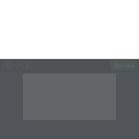
Drukuj
1
/
1