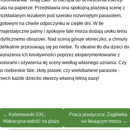
lata na papierze. Przedstawia ona spokojną plażową scenę z
rozkładanym leżakiem pod szeroko rozwiniętym parasolem,
gotowym na chwile odpoczynku w ciepłe dni. W tle
majestatyczne palmy i spokojne fale morza dodają uroku temu
idyllicznemu obrazowi. Nad sceną góruje słoneczko, a chmury
delikatnie przesuwają się po niebie. To idealne tło dla dzieci do
wyrażenia ich kreatywności poprzez eksperymentowanie z
kolorami i ożywienia tej sceny według własnego uznania. Czy
to niebieskie fale, złoty piasek, czy wielobarwne parasole -
niech każde dziecko stworzy własną letnią oazę!
←
Kolorowanki XXL:
Praca plastyczna: Żaglówka
Wakacyjna radość na plaży
na falującym morzu
→