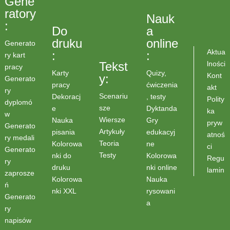
Gene
ratory
Nauk
:
Do
a
druku
online
Generato
Aktua
:
:
ry kart
lności
Tekst
pracy
Karty
Quizy,
Kont
y:
Generato
pracy
ćwiczenia
akt
ry
Scenariu
Dekoracj
, testy
Polity
dyplomó
sze
e
Dyktanda
ka
w
Wiersze
Nauka
Gry
pryw
Generato
Artykuły
pisania
edukacyj
atnoś
ry medali
Teoria
Kolorowa
ne
ci
Generato
Testy
nki do
Kolorowa
Regu
ry
druku
nki online
lamin
zaprosze
Kolorowa
Nauka
ń
nki XXL
rysowani
Generato
a
ry
napisów