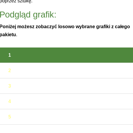
poprzez sztukę.
Podgląd grafik:
Poniżej możesz zobaczyć losowo wybrane grafiki z całego
pakietu
.
1
2
3
4
5