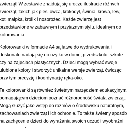
zwierząt! W zestawie znajdują się urocze ilustracje różnych
zwierząt, takich jak pies, owca, krokodyl, świnia, krowa, lew,
kot, małpka, królik i nosorożec. Każde zwierzę jest
przedstawione w zabawnym i przyjaznym stylu, idealnym do
kolorowania.
Kolorowanki w formacie A4 są łatwe do wydrukowania i
doskonale nadają się do użytku w domu, przedszkolu, szkole
czy na zajęciach plastycznych. Dzieci mogą wybrać swoje
ulubione kolory i stworzyć unikalne wersje zwierząt, ćwicząc
przy tym precyzję i koordynację ręka-oko.
Te kolorowanki są również świetnym narzędziem edukacyjnym,
pomagającym dzieciom poznać różnorodność świata zwierząt.
Mogą służyć jako wstęp do rozmów o środowisku naturalnym,
zachowaniach zwierząt i ich ochronie. To także świetny sposób
na zachęcenie dzieci do wyrażania swoich uczuć i wyobraźni