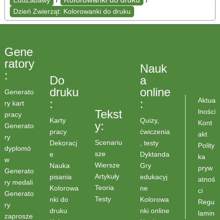
EduZabawy
/
/
Dzień Zwierząt: Kolorowanki do druku
Gene
ratory
Nauk
:
Do
a
druku
online
Generato
Aktua
:
:
ry kart
lności
Tekst
pracy
Karty
Quizy,
Kont
y:
Generato
pracy
ćwiczenia
akt
ry
Scenariu
Dekoracj
, testy
Polity
dyplomó
sze
e
Dyktanda
ka
w
Wiersze
Nauka
Gry
pryw
Generato
Artykuły
pisania
edukacyj
atnoś
ry medali
Teoria
Kolorowa
ne
ci
Generato
Testy
nki do
Kolorowa
Regu
ry
druku
nki online
lamin
zaprosze