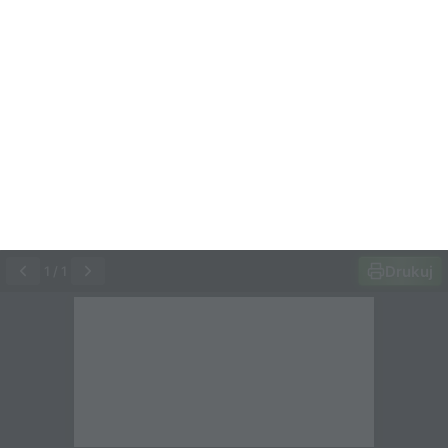
Drukuj
1
/
1