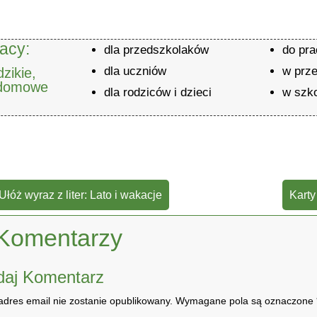
acy:
dla przedszkolaków
do pr
dla uczniów
w prz
zikie,
 domowe
dla rodziców i dzieci
w szk
Ułóż wyraz z liter: Lato i wakacje
Karty
Komentarzy
daj Komentarz
adres email nie zostanie opublikowany.
Wymagane pola są oznaczone