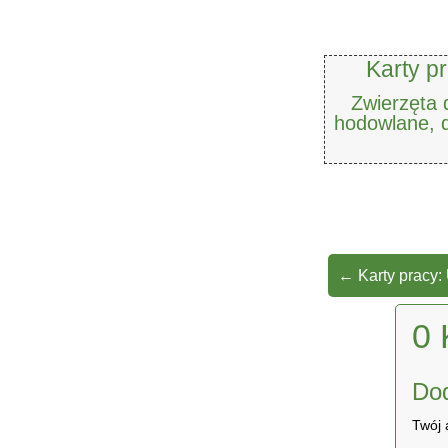
Karty pr
Zwierzęta d
hodowlane,
←
Karty pracy: 
0 
Do
Twój 