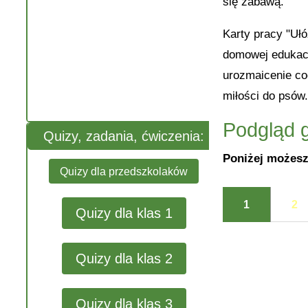
się zabawą.
Karty pracy "Uł
domowej edukacj
urozmaicenie co
miłości do psów
Podgląd g
Quizy, zadania, ćwiczenia:
Poniżej możesz
Quizy dla przedszkolaków
1
2
Quizy dla klas 1
Quizy dla klas 2
Quizy dla klas 3