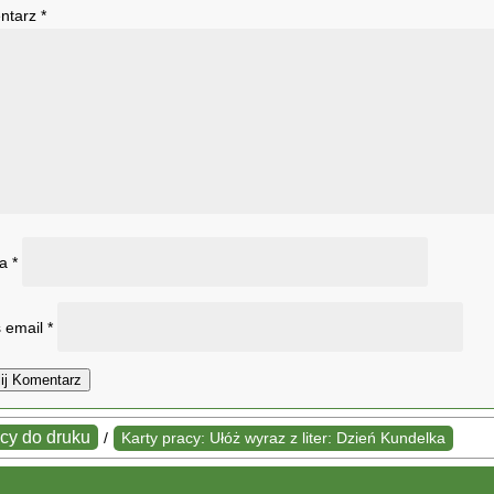
ntarz
*
wa
*
 email
*
ij Komentarz
acy do druku
/
Karty pracy: Ułóż wyraz z liter: Dzień Kundelka