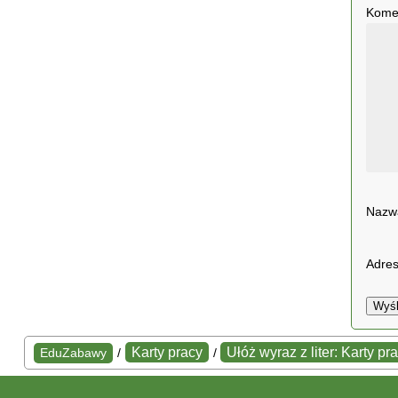
Kome
Naz
Adres
Wyśl
Karty pracy
Ułóż wyraz z liter: Karty pr
EduZabawy
/
/