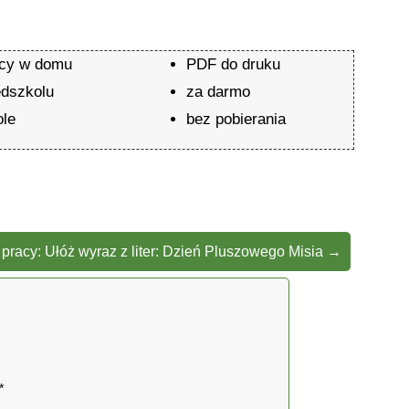
acy w domu
PDF do druku
edszkolu
za darmo
ole
bez pobierania
 pracy: Ułóż wyraz z liter: Dzień Pluszowego Misia
→
*