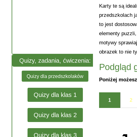
Karty te są idea
przedszkolach j
to jest dostoso
elementy puzzli,
motywy sprawiaj
obrazek to nie t
Quizy, zadania, ćwiczenia:
Podgląd g
Quizy dla przedszkolaków
Poniżej możesz
Quizy dla klas 1
1
2
Quizy dla klas 2
Quizy dla klas 3