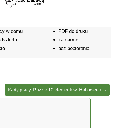
acy w domu
PDF do druku
edszkolu
za darmo
ole
bez pobierania
Karty pracy: Puzzle 10 elementów: Halloween
→