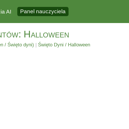
Panel nauczyciela
ia AI
entów: Halloween
n / Święto dyni)
|
Święto Dyni / Halloween