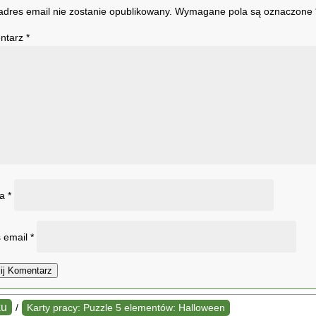
adres email nie zostanie opublikowany.
Wymagane pola są oznaczone
ntarz
*
wa
*
 email
*
ij Komentarz
ku
/
Karty pracy: Puzzle 5 elementów: Halloween