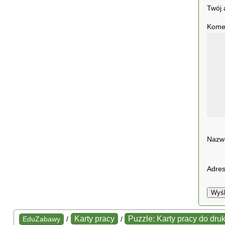
Twój 
Kome
Naz
Adres
Wyśl
Karty pracy
Puzzle: Karty pracy do dru
EduZabawy
/
/