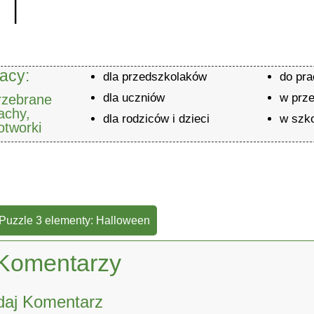
acy:
dla przedszkolaków
do pr
dla uczniów
w prz
rzebrane
rachy,
dla rodziców i dzieci
w szk
otworki
 Puzzle 3 elementy: Halloween
Komentarzy
daj Komentarz