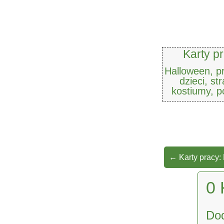
Karty pr
Halloween, p
dzieci, st
kostiumy, p
←
Karty pracy:
0 
Do