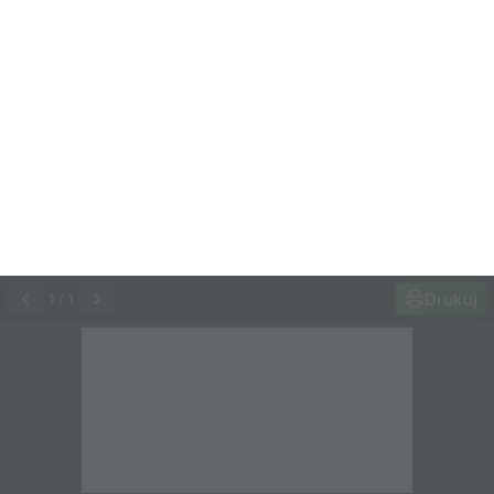
Drukuj
1
/
1