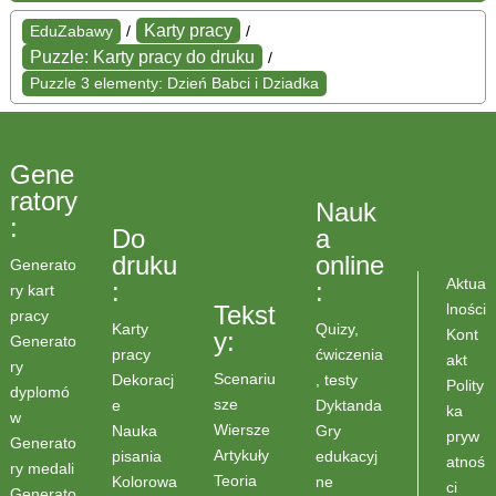
Karty pracy
EduZabawy
/
/
Puzzle: Karty pracy do druku
/
Puzzle 3 elementy: Dzień Babci i Dziadka
Gene
ratory
Nauk
:
Do
a
druku
online
Generato
Aktua
:
:
ry kart
lności
Tekst
pracy
Karty
Quizy,
Kont
y:
Generato
pracy
ćwiczenia
akt
ry
Scenariu
Dekoracj
, testy
Polity
dyplomó
sze
e
Dyktanda
ka
w
Wiersze
Nauka
Gry
pryw
Generato
Artykuły
pisania
edukacyj
atnoś
ry medali
Teoria
Kolorowa
ne
ci
Generato