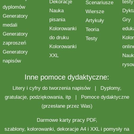
Dekoracje
testy
Scenariusze
dyplomów
Nauka
Dykt
Wiersze
Generatory
pisania
Gry
Artykuły
medali
Kolorowanki
eduk
Teoria
Generatory
do druku
Kolo
Testy
zaproszeń
Kolorowanki
onlin
Generatory
XXL
Nauk
napisów
ryso
Inne pomoce dydaktyczne:
Litery i cyfry do tworzenia napisów
|
Dyplomy,
gratulacje, podziękowania, itp
|
Pomoce dydaktyczne
(przesłane przez Was)
Darmowe
karty pracy
PDF,
szablony,
kolorowanki
,
dekoracje
A4 i XXL i pomysły na