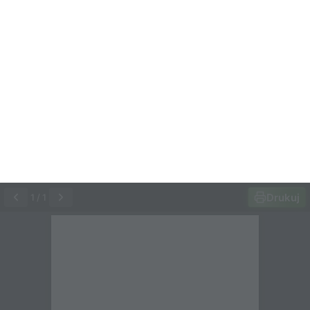
Drukuj
1
/
1