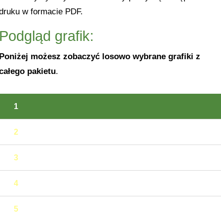
druku w formacie PDF.
Podgląd grafik:
Poniżej możesz zobaczyć losowo wybrane grafiki z
całego pakietu
.
1
2
3
4
5