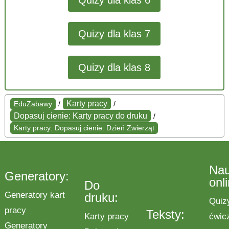
Quizy dla klas 6
Quizy dla klas 7
Quizy dla klas 8
Karty pracy
EduZabawy
/
/
Dopasuj cienie: Karty pracy do druku
/
Karty pracy: Dopasuj cienie: Dzień Zwierząt
Na
Generatory:
onl
Do
Generatory kart
druku:
Quiz
pracy
Teksty:
Karty pracy
ćwic
Generatory