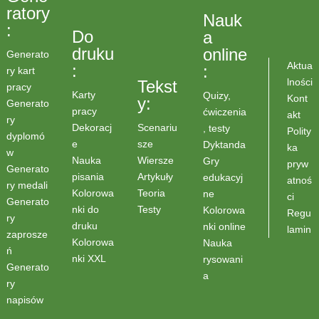
ratory
Nauk
:
Do
a
druku
online
Generato
Aktua
:
:
ry kart
lności
Tekst
pracy
Karty
Quizy,
Kont
y:
Generato
pracy
ćwiczenia
akt
ry
Scenariu
Dekoracj
, testy
Polity
dyplomó
sze
e
Dyktanda
ka
w
Wiersze
Nauka
Gry
pryw
Generato
Artykuły
pisania
edukacyj
atnoś
ry medali
Teoria
Kolorowa
ne
ci
Generato
Testy
nki do
Kolorowa
Regu
ry
druku
nki online
lamin
zaprosze
Kolorowa
Nauka
ń
nki XXL
rysowani
Generato
a
ry
napisów