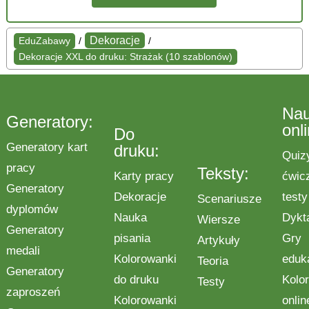
Dekoracje
EduZabawy
/
/
Dekoracje XXL do druku: Strażak (10 szablonów)
Na
Generatory:
onl
Do
Generatory kart
druku:
Quiz
pracy
Teksty:
Karty pracy
ćwic
Generatory
Dekoracje
testy
Scenariusze
dyplomów
Nauka
Dykt
Wiersze
Generatory
pisania
Gry
Artykuły
medali
Kolorowanki
eduk
Teoria
Generatory
do druku
Kolo
Testy
zaproszeń
Kolorowanki
onlin