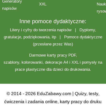
Generatory
XXL
Nauk
napisów
ryso
Inne pomoce dydaktyczne:
Litery i cyfry do tworzenia napisów
|
Dyplomy,
gratulacje, podziękowania, itp
|
Pomoce dydaktyczne
(przesłane przez Was)
Darmowe
karty pracy
PDF,
szablony,
kolorowanki
,
dekoracje
A4 i XXL i pomysły na
prace plastyczne
dla dzieci do drukowania.
© 2014 - 2026 EduZabawy.com | Quizy, testy,
ćwiczenia i zadania online, karty pracy do druku