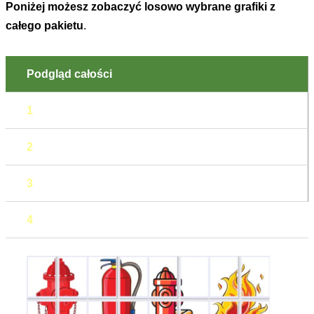
Poniżej możesz zobaczyć losowo wybrane grafiki z
całego pakietu
.
Podgląd całości
1
2
3
4