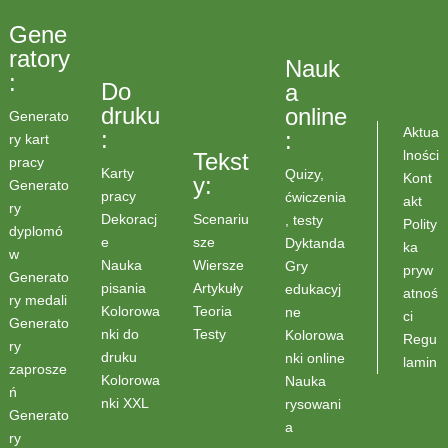
Gene
ratory
Nauk
:
Do
a
druku
online
Generato
Aktua
:
:
ry kart
lności
Tekst
pracy
Karty
Quizy,
Kont
y:
Generato
pracy
ćwiczenia
akt
ry
Scenariu
Dekoracj
, testy
Polity
dyplomó
sze
e
Dyktanda
ka
w
Wiersze
Nauka
Gry
pryw
Generato
Artykuły
pisania
edukacyj
atnoś
ry medali
Teoria
Kolorowa
ne
ci
Generato
Testy
nki do
Kolorowa
Regu
ry
druku
nki online
lamin
zaprosze
Kolorowa
Nauka
ń
nki XXL
rysowani
Generato
a
ry