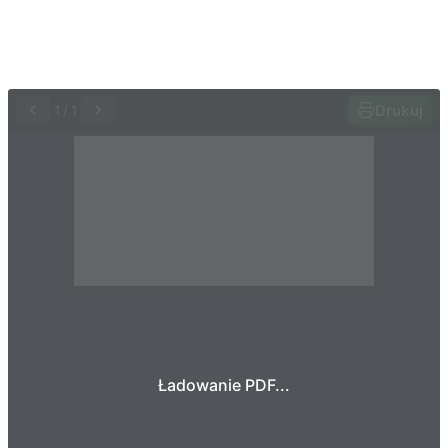
Drukuj
1
/
1
Ładowanie PDF...