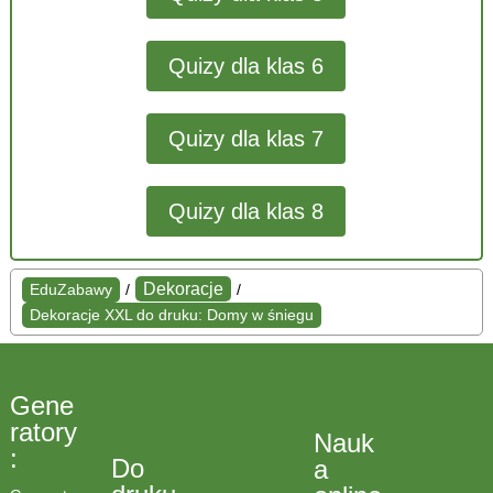
Quizy dla klas 6
Quizy dla klas 7
Quizy dla klas 8
Dekoracje
EduZabawy
/
/
Dekoracje XXL do druku: Domy w śniegu
Gene
ratory
Nauk
:
Do
a