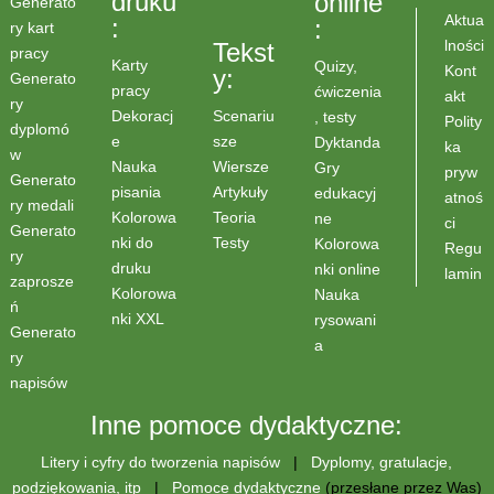
druku
online
Generato
Aktua
:
:
ry kart
lności
Tekst
pracy
Karty
Quizy,
Kont
y:
Generato
pracy
ćwiczenia
akt
ry
Scenariu
Dekoracj
, testy
Polity
dyplomó
sze
e
Dyktanda
ka
w
Wiersze
Nauka
Gry
pryw
Generato
Artykuły
pisania
edukacyj
atnoś
ry medali
Teoria
Kolorowa
ne
ci
Generato
Testy
nki do
Kolorowa
Regu
ry
druku
nki online
lamin
zaprosze
Kolorowa
Nauka
ń
nki XXL
rysowani
Generato
a
ry
napisów
Inne pomoce dydaktyczne:
Litery i cyfry do tworzenia napisów
|
Dyplomy, gratulacje,
podziękowania, itp
|
Pomoce dydaktyczne
(przesłane przez Was)