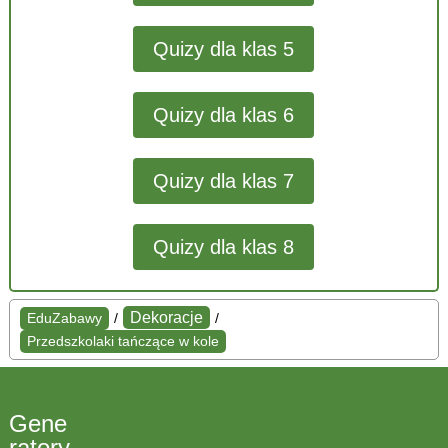
Quizy dla klas 5
Quizy dla klas 6
Quizy dla klas 7
Quizy dla klas 8
Dekoracje
EduZabawy
/
/
Przedszkolaki tańczące w kole
Gene
ratory