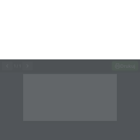
Drukuj
1
/
1