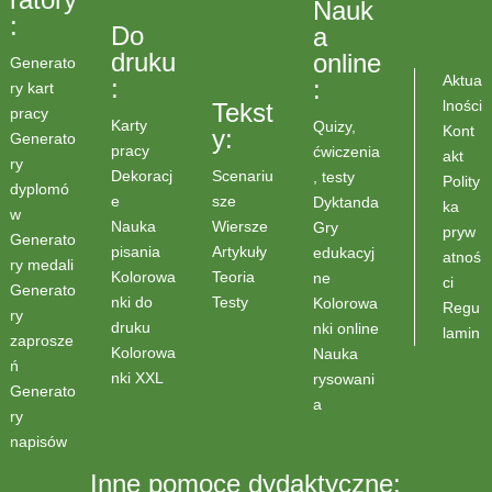
Nauk
:
Do
a
druku
online
Generato
Aktua
:
:
ry kart
lności
Tekst
pracy
Karty
Quizy,
Kont
y:
Generato
pracy
ćwiczenia
akt
ry
Scenariu
Dekoracj
, testy
Polity
dyplomó
sze
e
Dyktanda
ka
w
Wiersze
Nauka
Gry
pryw
Generato
Artykuły
pisania
edukacyj
atnoś
ry medali
Teoria
Kolorowa
ne
ci
Generato
Testy
nki do
Kolorowa
Regu
ry
druku
nki online
lamin
zaprosze
Kolorowa
Nauka
ń
nki XXL
rysowani
Generato
a
ry
napisów
Inne pomoce dydaktyczne: