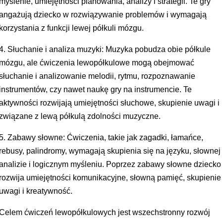
myślenie, umiejętności planowania, analizy i strategii. Te gry
angażują dziecko w rozwiązywanie problemów i wymagają
korzystania z funkcji lewej półkuli mózgu.
4. Słuchanie i analiza muzyki: Muzyka pobudza obie półkule
mózgu, ale ćwiczenia lewopółkulowe mogą obejmować
słuchanie i analizowanie melodii, rytmu, rozpoznawanie
instrumentów, czy nawet naukę gry na instrumencie. Te
aktywności rozwijają umiejętności słuchowe, skupienie uwagi i
związane z lewą półkulą zdolności muzyczne.
5. Zabawy słowne: Ćwiczenia, takie jak zagadki, łamańce,
rebusy, palindromy, wymagają skupienia się na języku, słownej
analizie i logicznym myśleniu. Poprzez zabawy słowne dziecko
rozwija umiejętności komunikacyjne, słowną pamięć, skupienie
uwagi i kreatywność.
Celem ćwiczeń lewopółkulowych jest wszechstronny rozwój