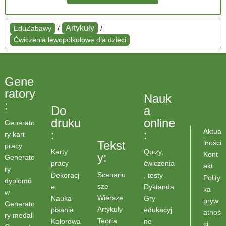
Artykuły
EduZabawy
/
/
Ćwiczenia lewopółkulowe dla dzieci
Gene
ratory
Nauk
:
Do
a
druku
online
Generato
Aktua
:
:
ry kart
lności
Tekst
pracy
Karty
Quizy,
Kont
y:
Generato
pracy
ćwiczenia
akt
ry
Scenariu
Dekoracj
, testy
Polity
dyplomó
sze
e
Dyktanda
ka
w
Wiersze
Nauka
Gry
pryw
Generato
Artykuły
pisania
edukacyj
atnoś
ry medali
Teoria
Kolorowa
ne
ci