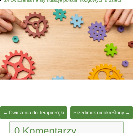
24 ćwiczenia na stymulacje półkuli mózgowych u dzieci
←
Ćwiczenia do Terapii Ręki
Przedimek nieokreślony
→
0 Komentarzy