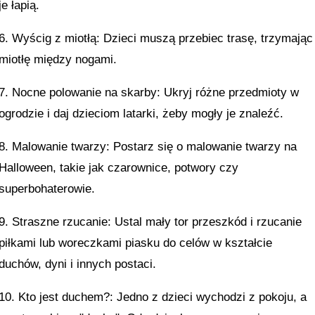
je łapią.
6. Wyścig z miotłą: Dzieci muszą przebiec trasę, trzymając
miotłę między nogami.
7. Nocne polowanie na skarby: Ukryj różne przedmioty w
ogrodzie i daj dzieciom latarki, żeby mogły je znaleźć.
8. Malowanie twarzy: Postarz się o malowanie twarzy na
Halloween, takie jak czarownice, potwory czy
superbohaterowie.
9. Straszne rzucanie: Ustal mały tor przeszkód i rzucanie
piłkami lub woreczkami piasku do celów w kształcie
duchów, dyni i innych postaci.
10. Kto jest duchem?: Jedno z dzieci wychodzi z pokoju, a