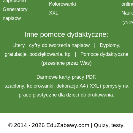
zaproszeń
Kolorowanki
onlin
Generatory
XXL
Nauk
napisów
ryso
Inne pomoce dydaktyczne:
Litery i cyfry do tworzenia napisów
|
Dyplomy,
gratulacje, podziękowania, itp
|
Pomoce dydaktyczne
(przesłane przez Was)
Darmowe
karty pracy
PDF,
szablony,
kolorowanki
,
dekoracje
A4 i XXL i pomysły na
prace plastyczne
dla dzieci do drukowania.
© 2014 - 2026 EduZabawy.com | Quizy, testy,