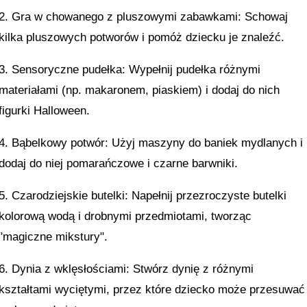
2. Gra w chowanego z pluszowymi zabawkami: Schowaj
kilka pluszowych potworów i pomóż dziecku je znaleźć.
3. Sensoryczne pudełka: Wypełnij pudełka różnymi
materiałami (np. makaronem, piaskiem) i dodaj do nich
figurki Halloween.
4. Bąbelkowy potwór: Użyj maszyny do baniek mydlanych i
dodaj do niej pomarańczowe i czarne barwniki.
5. Czarodziejskie butelki: Napełnij przezroczyste butelki
kolorową wodą i drobnymi przedmiotami, tworząc
"magiczne mikstury".
6. Dynia z wklęsłościami: Stwórz dynię z różnymi
kształtami wyciętymi, przez które dziecko może przesuwać