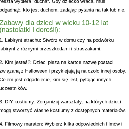
reszta wybiera "ducha". Gdy dziecko wraca, musi
odgadnąć, kto jest duchem, zadając pytania na tak lub nie.
Zabawy dla dzieci w wieku 10-12 lat
(nastolatki i dorośli):
1. Labirynt strachu: Stwórz w domu czy na podwórku
labirynt z różnymi przeszkodami i straszakami.
2. Kim jesteś?: Dzieci piszą na kartce nazwę postaci
związaną z Halloween i przyklejają ją na czoło innej osoby.
Celem jest odgadnięcie, kim się jest, pytając innych
uczestników.
3. DIY kostiumy: Zorganizuj warsztaty, na których dzieci
mogą stworzyć własne kostiumy z dostępnych materiałów.
4. Filmowy maraton: Wybierz kilka odpowiednich filmów i