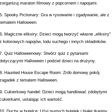
zorganizuj maraton filmowy z popcornem i napojami.
5. Spooky Pictionary: Gra w rysowanie i zgadywanie, ale z
tematem Halloween.
6. Magiczne eliksiry: Dzieci mogą tworzyć własne „eliksiry”
z kolorowych napojów, lodu suchego i innych składników.
7. Quiz Halloweenowy: Stwórz quiz z pytaniami
dotyczącymi Halloween i podziel dzieci na drużyny.
8. Haunted House Escape Room: Zrób domowy pokój
zagadek z tematem Halloween.
9. Cukierkowy handel: Dzieci mogą handlować zdobytymi
cukierkami, ustalając ich wartość.
10. Duchy w butelce: Użyj pustych butelek i białej tkaniny,