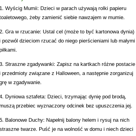
1. Wyścig Mumii: Dzieci w parach używają rolki papieru
toaletowego, żeby zamienić siebie nawzajem w mumie.
2. Gra w rzucanie: Ustal cel (może to być kartonowa dynia)
i pozwól dzieciom rzucać do niego pierścieniami lub małymi
piłkami.
3. Straszne zgadywanki: Zapisz na kartkach różne postacie
i przedmioty związane z Halloween, a następnie zorganizuj
grę w zgadywanie.
4. Dyniowa sztafeta: Dzieci, trzymając dynię pod brodą,
muszą przebiec wyznaczony odcinek bez upuszczenia jej.
5. Balonowe Duchy: Napełnij balony helem i rysuj na nich
straszne twarze. Puść je na wolność w domu i niech dzieci