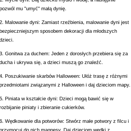
pozwól mu "umyć" małą dynię.
2. Malowanie dyni: Zamiast rzeźbienia, malowanie dyni jest
bezpieczniejszym sposobem dekoracji dla młodszych
dzieci.
3. Gonitwa za duchem: Jeden z dorosłych przebiera się za
ducha i ukrywa się, a dzieci muszą go znaleźć.
4. Poszukiwanie skarbów Halloween: Ułóż trasę z różnymi
przedmiotami związanymi z Halloween i daj dzieciom mapy.
5. Piniata w kształcie dyni: Dzieci mogą bawić się w
rozbijanie piniaty i zbieranie cukierków.
6. Wędkowanie dla potworów: Stwórz małe potwory z filcu i
przymocuj do nich magnesy. Daj dzieciom wędki z