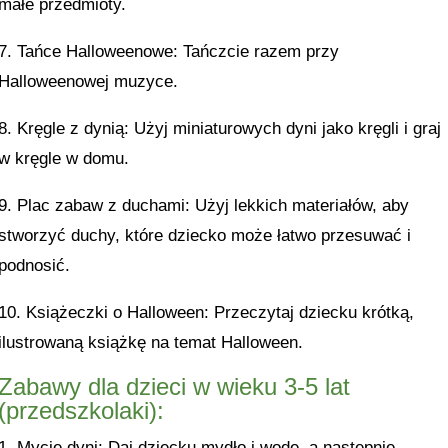
małe przedmioty.
7. Tańce Halloweenowe: Tańczcie razem przy
Halloweenowej muzyce.
8. Kręgle z dynią: Użyj miniaturowych dyni jako kręgli i graj
w kręgle w domu.
9. Plac zabaw z duchami: Użyj lekkich materiałów, aby
stworzyć duchy, które dziecko może łatwo przesuwać i
podnosić.
10. Książeczki o Halloween: Przeczytaj dziecku krótką,
ilustrowaną książkę na temat Halloween.
Zabawy dla dzieci w wieku 3-5 lat
(przedszkolaki):
1. Mycie dyni: Daj dziecku mydło i wodę, a następnie