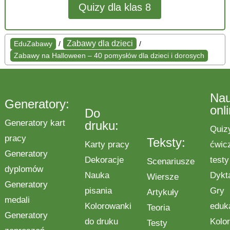
Quizy dla klas 8
Zabawy dla dzieci
EduZabawy
/
/
Zabawy na Halloween – 40 pomysłów dla dzieci i dorosych
Na
Generatory:
onl
Do
Generatory kart
druku:
Quiz
pracy
Teksty:
Karty pracy
ćwic
Generatory
Dekoracje
testy
Scenariusze
dyplomów
Nauka
Dykt
Wiersze
Generatory
pisania
Gry
Artykuły
medali
Kolorowanki
eduk
Teoria
Generatory
do druku
Kolo
Testy