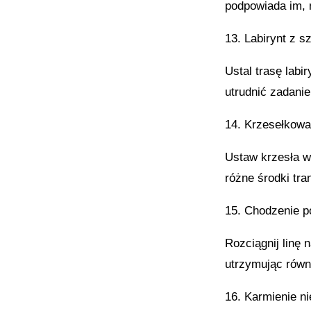
podpowiada im, m
13. Labirynt z s
Ustal trasę labi
utrudnić zadani
14. Krzesełkow
Ustaw krzesła w
różne środki tra
15. Chodzenie po
Rozciągnij linę 
utrzymując równ
16. Karmienie n