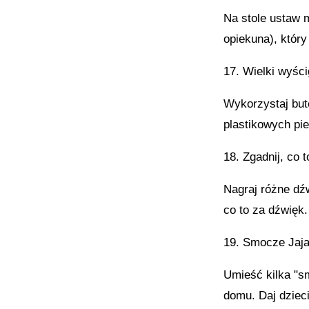
Na stole ustaw 
opiekuna), który 
17. Wielki wyści
Wykorzystaj bute
plastikowych pie
18. Zgadnij, co 
Nagraj różne dźw
co to za dźwięk.
19. Smocze Jaja
Umieść kilka "s
domu. Daj dzieci