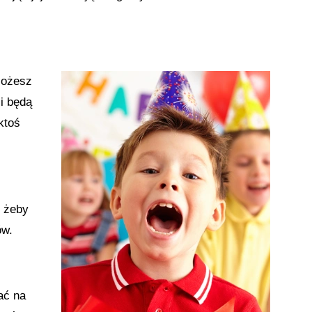
Możesz
i będą
ktoś
, żeby
ów.
ać na