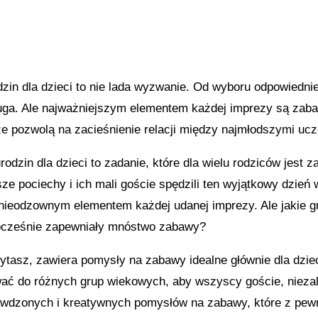
zin dla dzieci to nie lada wyzwanie. Od wyboru odpowiednie
ługa. Ale najważniejszym elementem każdej imprezy są zabaw
że pozwolą na zacieśnienie relacji między najmłodszymi ucz
odzin dla dzieci to zadanie, które dla wielu rodziców jest 
ze pociechy i ich mali goście spędzili ten wyjątkowy dzień
nieodzownym elementem każdej udanej imprezy. Ale jakie gr
dnocześnie zapewniały mnóstwo zabawy?
zytasz, zawiera pomysły na zabawy idealne głównie dla dziec
ć do różnych grup wiekowych, aby wszyscy goście, niezale
awdzonych i kreatywnych pomysłów na zabawy, które z pewn