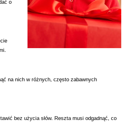
dać o
łcie
mi.
anąć na nich w różnych, często zabawnych
stawić bez użycia słów. Reszta musi odgadnąć, co