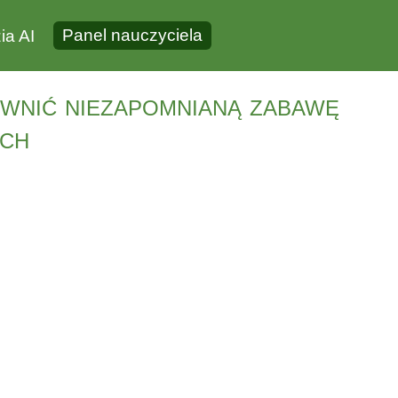
Panel nauczyciela
ia AI
ewnić niezapomnianą zabawę
ych