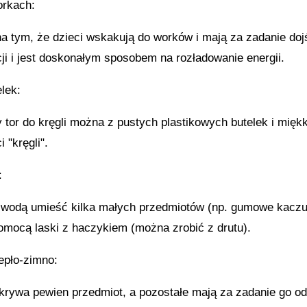
orkach:
a tym, że dzieci wskakują do worków i mają za zadanie dojś
ji i jest doskonałym sposobem na rozładowanie energii.
elek:
tor do kręgli można z pustych plastikowych butelek i miękki
i "kręgli".
:
 wodą umieść kilka małych przedmiotów (np. gumowe kaczusz
omocą laski z haczykiem (można zrobić z drutu).
epło-zimno:
krywa pewien przedmiot, a pozostałe mają za zadanie go odn