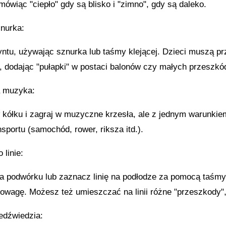
ówiąc "ciepło" gdy są blisko i "zimno", gdy są daleko.
znurka:
ryntu, używając sznurka lub taśmy klejącej. Dzieci muszą prz
e, dodając "pułapki" w postaci balonów czy małych przeszkó
a muzyka:
 kółku i zagraj w muzyczne krzesła, ale z jednym warunkie
nsportu (samochód, rower, riksza itd.).
 linie:
na podwórku lub zaznacz linię na podłodze za pomocą taśmy k
owagę. Możesz też umieszczać na linii różne "przeszkody",
iedźwiedzia: