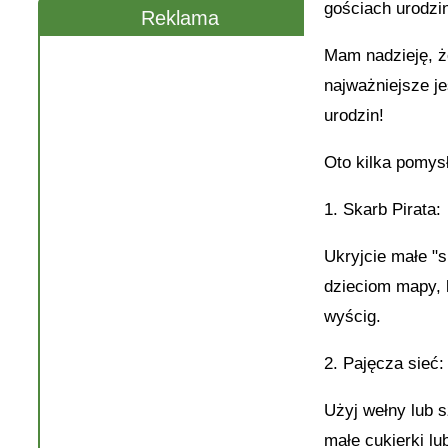
gościach urodzi
Reklama
Mam nadzieję, ż
najważniejsze j
urodzin!
Oto kilka pomys
1. Skarb Pirata:
Ukryjcie małe "
dzieciom mapy, 
wyścig.
2. Pajęcza sieć:
Użyj wełny lub 
małe cukierki lu