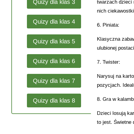
Quizy dla klas 3
twarzach dzieci 
nich ciekawostki
Quizy dla klas 4
6. Piniata:
Klasyczna zabawa
Quizy dla klas 5
ulubionej postac
Quizy dla klas 6
7. Twister:
Narysuj na kart
Quizy dla klas 7
pozycjach. Ideal
8. Gra w kalamb
Quizy dla klas 8
Dzieci losują k
to jest. Świetne 