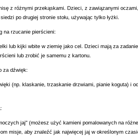
misę z różnymi przekąskami. Dzieci, z zawiązanymi oczami,
siedzi po drugiej stronie stołu, używając tylko łyżki.
g na rzucanie pierścieni:
lki lub kijki wbite w ziemię jako cel. Dzieci mają za zadani
rścieni lub zrobić je samemu z kartonu.
to za dźwięk:
ięki (np. klaskanie, trzaskanie drzwiami, pianie koguta) i o
:
moczych jaj" (możesz użyć kamieni pomalowanych na różne k
om misje, aby znaleźć jak najwięcej jaj w określonym czasi