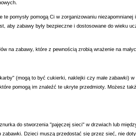
nowych.
e te pomysły pomogą Ci w zorganizowaniu niezapomnianej i
est, aby zabawy były bezpieczne i dostosowane do wieku u
łów na zabawy, które z pewnością zrobią wrażenie na małyc
skarby" (mogą to być cukierki, naklejki czy małe zabawki) 
które pomogą im znaleźć te ukryte przedmioty. Możesz także
sznurka do stworzenia "pajęczej sieci" w drzwiach lub mię
b zabawki. Dzieci muszą przedostać się przez sieć, nie doty