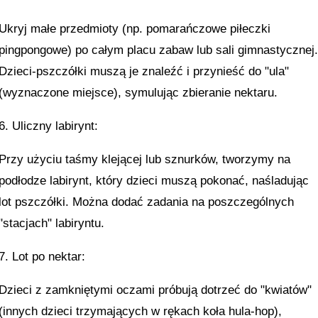
Ukryj małe przedmioty (np. pomarańczowe piłeczki
pingpongowe) po całym placu zabaw lub sali gimnastycznej
Dzieci-pszczółki muszą je znaleźć i przynieść do "ula"
(wyznaczone miejsce), symulując zbieranie nektaru.
6. Uliczny labirynt:
Przy użyciu taśmy klejącej lub sznurków, tworzymy na
podłodze labirynt, który dzieci muszą pokonać, naśladując
lot pszczółki. Można dodać zadania na poszczególnych
"stacjach" labiryntu.
7. Lot po nektar:
Dzieci z zamkniętymi oczami próbują dotrzeć do "kwiatów"
(innych dzieci trzymających w rękach koła hula-hop),