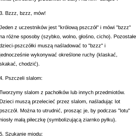
3. Bzzz, bzzz, mów!
Jeden z uczestników jest "królową pszczół" i mówi "bzzz"
na różne sposoby (szybko, wolno, głośno, cicho). Pozostał
dzieci-pszczółki muszą naśladować to "bzzz" i
jednocześnie wykonywać określone ruchy (klaskać,
skakać, chodzić).
4. Pszczeli slalom:
Tworzymy slalom z pachołków lub innych przedmiotów.
Dzieci muszą przelecieć przez slalom, naśladując lot
pszczół. Można to utrudnić, prosząc je, by podczas "lotu"
niosły małą piłeczkę (symbolizującą ziarnko pyłku).
5. Szukanie miodu: