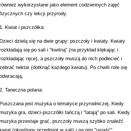
również wykorzystane jako element codziennych zajęć
fizycznych czy lekcji przyrody.
1. Kwiat i pszczółka:
Dzieci dzielą się na dwie grupy: pszczoły i kwiaty. Kwiaty
rozkładają się po sali i "kwitną" (na przykład klękając i
rozkładając ręce), a pszczoły muszą do nich podlecieć i
zebrać nektar (dotknąć każdego kwiatu). Po chwili role się
odwracają.
2. Taneczna polana:
Puszczana jest muzyka o tematyce przyrodniczej. Kiedy
muzyka gra, dzieci-pszczółki tańczą i "latają" po sali. Kiedy
muzyka przestaje grać, pszczoły muszą szybko znaleźć
kwiat (określony przedmiot w sali) i na nim "usiąść".