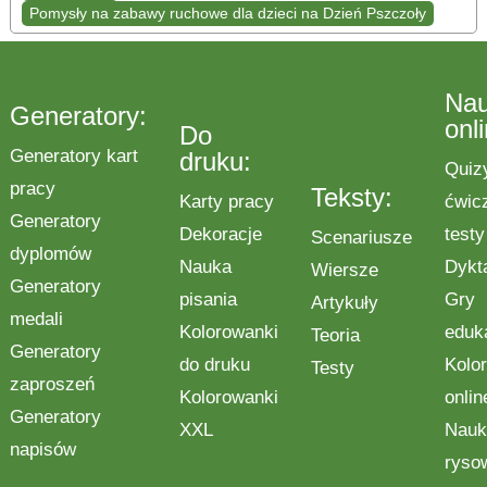
Pomysły na zabawy ruchowe dla dzieci na Dzień Pszczoły
Na
Generatory:
onl
Do
Generatory kart
druku:
Quiz
pracy
Teksty:
Karty pracy
ćwic
Generatory
Dekoracje
testy
Scenariusze
dyplomów
Nauka
Dykt
Wiersze
Generatory
pisania
Gry
Artykuły
medali
Kolorowanki
eduk
Teoria
Generatory
do druku
Kolo
Testy
zaproszeń
Kolorowanki
onlin
Generatory
XXL
Nauk
napisów
ryso