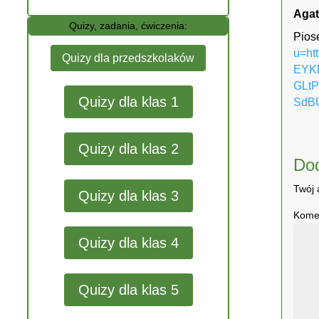
Agat
Quizy, zadania, ćwiczenia:
Pios
u=h
Quizy dla przedszkolaków
EYKD
GLt
Quizy dla klas 1
SdB
Quizy dla klas 2
Do
Twój 
Quizy dla klas 3
Kome
Quizy dla klas 4
Quizy dla klas 5