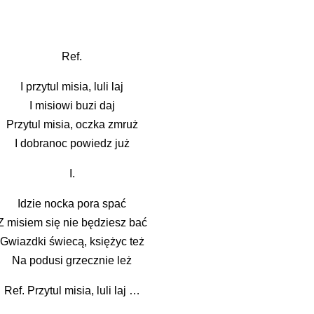
Ref.
I przytul misia, luli laj
I misiowi buzi daj
Przytul misia, oczka zmruż
I dobranoc powiedz już
I.
Idzie nocka pora spać
Z misiem się nie będziesz bać
Gwiazdki świecą, księżyc też
Na podusi grzecznie leż
Ref. Przytul misia, luli laj …