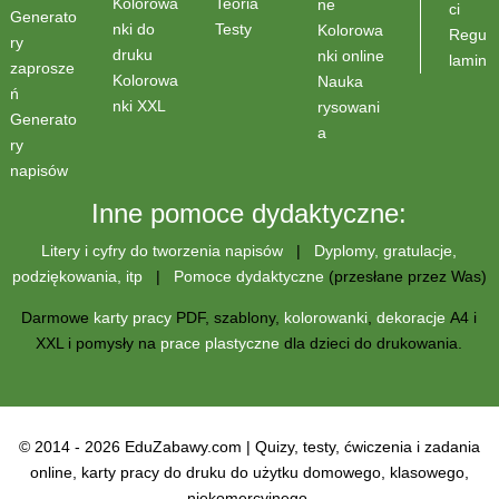
Teoria
Kolorowa
ne
ci
Generato
Testy
nki do
Kolorowa
Regu
ry
druku
nki online
lamin
zaprosze
Kolorowa
Nauka
ń
nki XXL
rysowani
Generato
a
ry
napisów
Inne pomoce dydaktyczne:
Litery i cyfry do tworzenia napisów
|
Dyplomy, gratulacje,
podziękowania, itp
|
Pomoce dydaktyczne
(przesłane przez Was)
Darmowe
karty pracy
PDF, szablony,
kolorowanki
,
dekoracje
A4 i
XXL i pomysły na
prace plastyczne
dla dzieci do drukowania.
© 2014 - 2026 EduZabawy.com | Quizy, testy, ćwiczenia i zadania
online, karty pracy do druku do użytku domowego, klasowego,
niekomercyjnego.