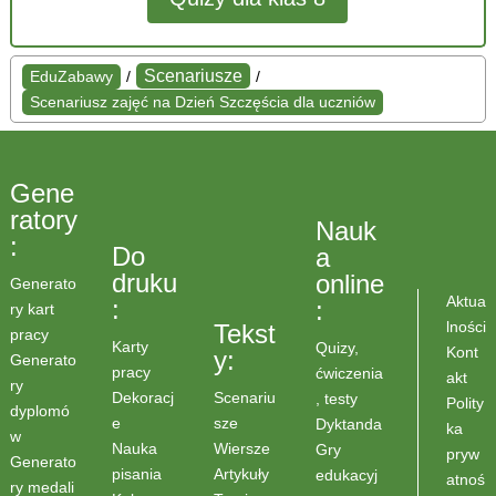
Scenariusze
EduZabawy
/
/
Scenariusz zajęć na Dzień Szczęścia dla uczniów
Gene
ratory
Nauk
:
Do
a
druku
online
Generato
Aktua
:
:
ry kart
lności
Tekst
pracy
Karty
Quizy,
Kont
y:
Generato
pracy
ćwiczenia
akt
ry
Scenariu
Dekoracj
, testy
Polity
dyplomó
sze
e
Dyktanda
ka
w
Wiersze
Nauka
Gry
pryw
Generato
Artykuły
pisania
edukacyj
atnoś
ry medali