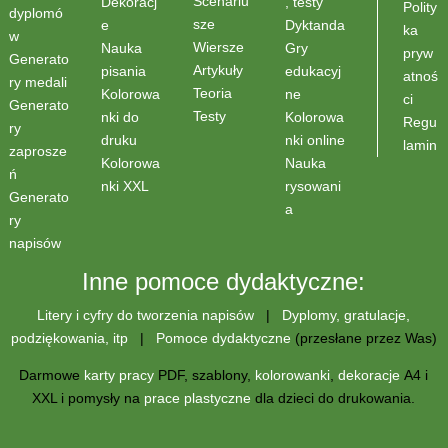
Scenariu
Dekoracj
, testy
Polity
dyplomó
sze
e
Dyktanda
ka
w
Wiersze
Nauka
Gry
pryw
Generato
Artykuły
pisania
edukacyj
atnoś
ry medali
Teoria
Kolorowa
ne
ci
Generato
Testy
nki do
Kolorowa
Regu
ry
druku
nki online
lamin
zaprosze
Kolorowa
Nauka
ń
nki XXL
rysowani
Generato
a
ry
napisów
Inne pomoce dydaktyczne:
Litery i cyfry do tworzenia napisów
|
Dyplomy, gratulacje,
podziękowania, itp
|
Pomoce dydaktyczne
(przesłane przez Was)
Darmowe
karty pracy
PDF, szablony,
kolorowanki
,
dekoracje
A4 i
XXL i pomysły na
prace plastyczne
dla dzieci do drukowania.