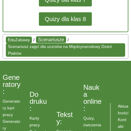
Quizy dla klas 8
Scenariusze
EduZabawy
/
/
Scenariusz zajęć dla uczniów na Międzynarodowy Dzień
Ptaków
Gene
ratory
Nauk
:
Do
a
druku
online
Generato
Aktua
:
:
ry kart
lności
Tekst
pracy
Karty
Quizy,
Kont
y:
Generato
pracy
ćwiczenia
akt
ry