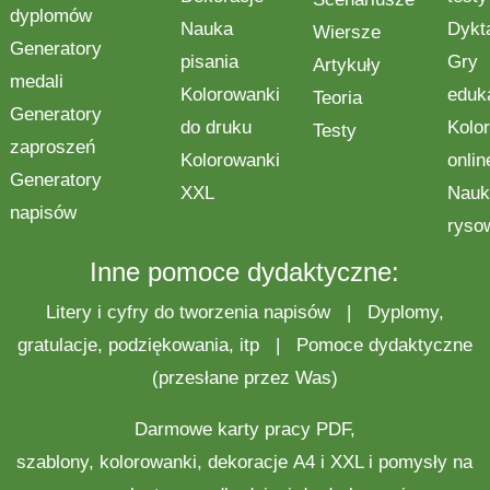
dyplomów
Nauka
Dykt
Wiersze
Generatory
pisania
Gry
Artykuły
medali
Kolorowanki
eduk
Teoria
Generatory
do druku
Kolo
Testy
zaproszeń
Kolorowanki
onlin
Generatory
XXL
Nauk
napisów
ryso
Inne pomoce dydaktyczne:
Litery i cyfry do tworzenia napisów
|
Dyplomy,
gratulacje, podziękowania, itp
|
Pomoce dydaktyczne
(przesłane przez Was)
Darmowe
karty pracy
PDF,
szablony,
kolorowanki
,
dekoracje
A4 i XXL i pomysły na