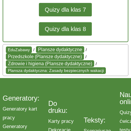
Quizy dla klas 7
Quizy dla klas 8
Plansze dydaktyczne
EduZabawy
/
/
Przedszkole (Plansze dydaktyczne)
/
Zdrowie i higiena (Plansze dydaktyczne)
/
Plansza dydaktyczna: Zasady bezpiecznych wakacji
Na
Generatory:
onl
Do
Generatory kart
druku:
Quiz
pracy
Teksty:
Karty pracy
ćwic
Generatory
Dekoracje
testy
Scenariusze