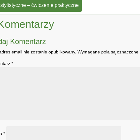
 stylistyczne – ćwiczenie praktyczne
Komentarzy
daj Komentarz
adres email nie zostanie opublikowany.
Wymagane pola są oznaczone
ntarz
*
wa
*