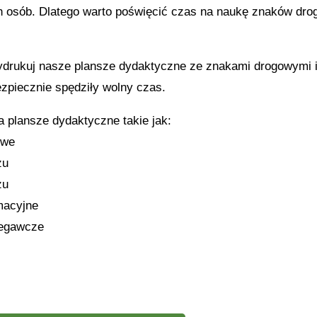
h osób. Dlatego warto poświęcić czas na naukę znaków dro
ydrukuj nasze plansze dydaktyczne ze znakami drogowymi i
ezpiecznie spędziły wolny czas.
a plansze dydaktyczne takie jak:
owe
zu
zu
macyjne
zegawcze