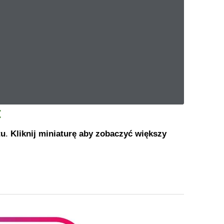
:
tu
.
Kliknij miniaturę aby zobaczyć większy