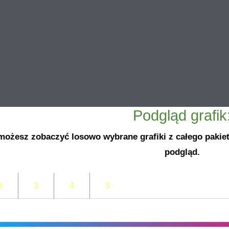
Podgląd grafik
możesz zobaczyć losowo wybrane grafiki z całego pakie
podgląd.
2
3
4
5