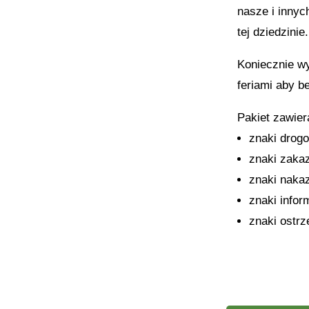
nasze i innyc
tej dziedzinie.
Koniecznie w
feriami aby b
Pakiet zawier
znaki drog
znaki zaka
znaki naka
znaki infor
znaki ostr