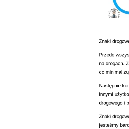
Znaki drogowe
Przede wszys
na drogach. 
co minimalizu
Następnie kom
innymi użytk
drogowego i 
Znaki drogowe
jesteśmy bard