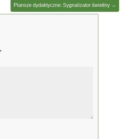
Plansze dydaktyczne: Sygnalizator świetlny
→
*