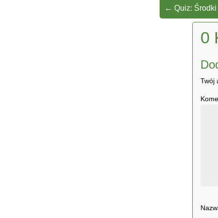
←
Quiz: Środki
0 
Do
Twój 
Kome
Naz