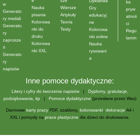
sze
e
Dyktanda
ka
w
Wiersze
Nauka
Gry
pryw
Generato
Artykuły
pisania
edukacyj
atnoś
ry medali
Teoria
Kolorowa
ne
ci
Generato
Testy
nki do
Kolorowa
Regu
ry
druku
nki online
lamin
zaprosze
Kolorowa
Nauka
ń
nki XXL
rysowani
Generato
a
ry
napisów
Inne pomoce dydaktyczne:
Litery i cyfry do tworzenia napisów
|
Dyplomy, gratulacje,
podziękowania, itp
|
Pomoce dydaktyczne
(przesłane przez Was)
Darmowe
karty pracy
PDF, szablony,
kolorowanki
,
dekoracje
A4 i
XXL i pomysły na
prace plastyczne
dla dzieci do drukowania.