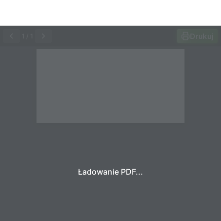
Drukuj
1
/
1
Ładowanie PDF...