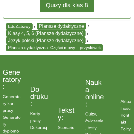
Quizy dla klas 8
Plansze dydaktyczne
EduZabawy
/
/
Klasy 4, 5, 6 (Plansze dydaktyczne)
/
Język polski (Plansze dydaktyczne)
/
Plansza dydaktyczna: Części mowy – przysłówek
Gene
ratory
Nauk
:
Do
a
druku
online
Generato
Aktua
:
:
ry kart
lności
Tekst
pracy
Karty
Quizy,
Kont
y:
Generato
pracy
ćwiczenia
akt
ry
Scenariu
Dekoracj
, testy
Polity
dyplomó