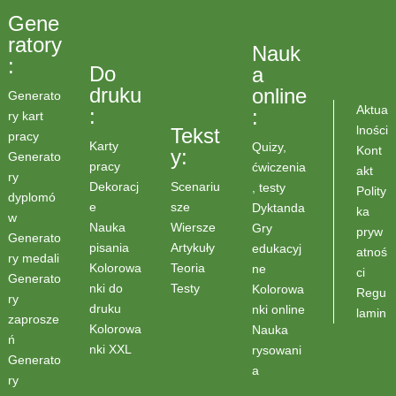
Gene
ratory
Nauk
:
Do
a
druku
online
Generato
Aktua
:
:
ry kart
lności
Tekst
pracy
Karty
Quizy,
Kont
y:
Generato
pracy
ćwiczenia
akt
ry
Scenariu
Dekoracj
, testy
Polity
dyplomó
sze
e
Dyktanda
ka
w
Wiersze
Nauka
Gry
pryw
Generato
Artykuły
pisania
edukacyj
atnoś
ry medali
Teoria
Kolorowa
ne
ci
Generato
Testy
nki do
Kolorowa
Regu
ry
druku
nki online
lamin
zaprosze
Kolorowa
Nauka
ń
nki XXL
rysowani
Generato
a
ry