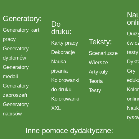
Na
Generatory:
onl
Do
Generatory kart
druku:
Quiz
pracy
Teksty:
Karty pracy
ćwic
Generatory
Dekoracje
testy
Scenariusze
dyplomów
Nauka
Dykt
Wiersze
Generatory
pisania
Gry
Artykuły
medali
Kolorowanki
eduk
Teoria
Generatory
do druku
Kolo
Testy
zaproszeń
Kolorowanki
onlin
Generatory
XXL
Nauk
napisów
ryso
Inne pomoce dydaktyczne: