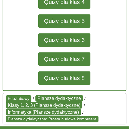
Quizy dla klas 4
Quizy dla klas 5
Quizy dla klas 6
Quizy dla klas 7
Quizy dla klas 8
Plansze dydaktyczne
EduZabawy
/
/
Klasy 1, 2, 3 (Plansze dydaktyczne)
/
Informatyka (Plansze dydaktyczne)
/
Plansza dydaktyczna: Prosta budowa komputera