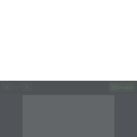
Drukuj
1
/
1