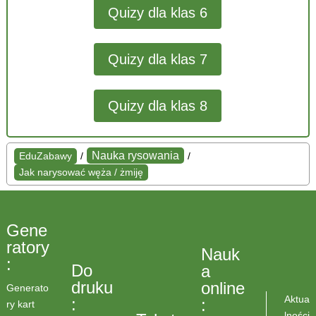
Quizy dla klas 6
Quizy dla klas 7
Quizy dla klas 8
Nauka rysowania
EduZabawy
/
/
Jak narysować węża / żmiję
Gene
ratory
Nauk
:
Do
a
druku
online
Generato
Aktua
:
:
ry kart
lności