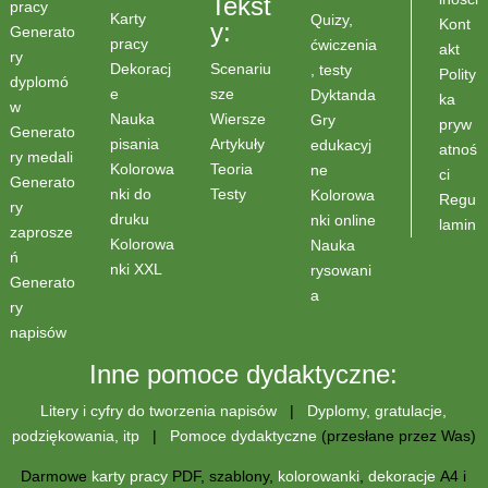
Tekst
pracy
Karty
Quizy,
Kont
y:
Generato
pracy
ćwiczenia
akt
ry
Scenariu
Dekoracj
, testy
Polity
dyplomó
sze
e
Dyktanda
ka
w
Wiersze
Nauka
Gry
pryw
Generato
Artykuły
pisania
edukacyj
atnoś
ry medali
Teoria
Kolorowa
ne
ci
Generato
Testy
nki do
Kolorowa
Regu
ry
druku
nki online
lamin
zaprosze
Kolorowa
Nauka
ń
nki XXL
rysowani
Generato
a
ry
napisów
Inne pomoce dydaktyczne:
Litery i cyfry do tworzenia napisów
|
Dyplomy, gratulacje,
podziękowania, itp
|
Pomoce dydaktyczne
(przesłane przez Was)
Darmowe
karty pracy
PDF, szablony,
kolorowanki
,
dekoracje
A4 i