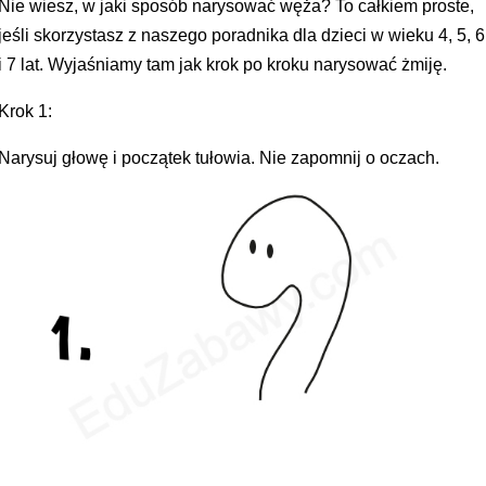
Nie wiesz, w jaki sposób narysować węża? To całkiem proste,
jeśli skorzystasz z naszego poradnika dla dzieci w wieku 4, 5, 6
i 7 lat. Wyjaśniamy tam jak krok po kroku narysować żmiję.
Krok 1:
Narysuj głowę i początek tułowia. Nie zapomnij o oczach.