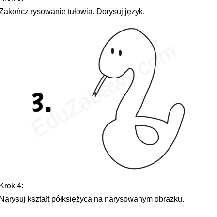
Zakończ rysowanie tułowia. Dorysuj język.
Krok 4:
Narysuj kształt półksiężyca na narysowanym obrazku.