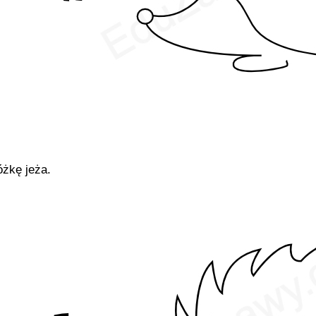
óżkę jeża.