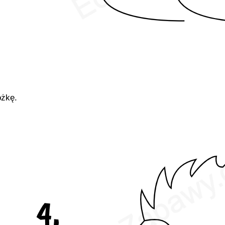
óżkę.