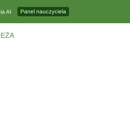
Panel nauczyciela
ia AI
jeża